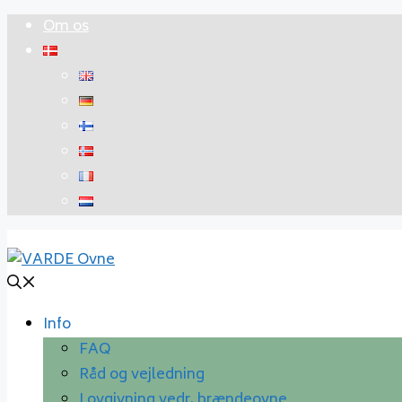
Hop
Om os
til
indhold
Info
FAQ
Råd og vejledning
Lovgivning vedr. brændeovne