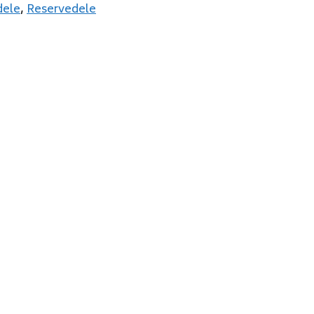
dele
,
Reservedele