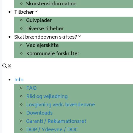
Skorstensinformation
Tilbehør
Gulvplader
Diverse tilbehør
Skal brændeovnen skiftes?
Ved ejerskifte
Kommunale forskrifter
Info
FAQ
Råd og vejledning
Lovgivning vedr. brændeovne
Downloads
Garanti / Reklamationsret
DOP / Ydeevne / DOC