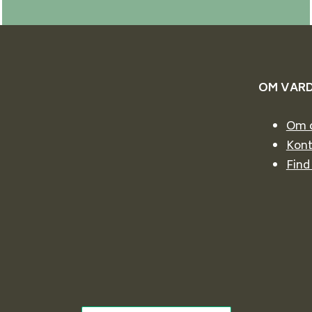
OM VAR
Om 
Kont
Find