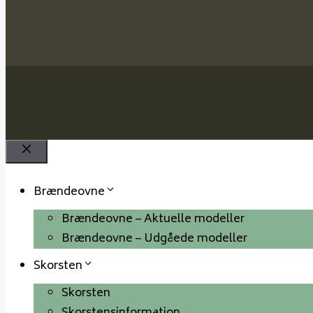
Luk
Brændeovne
Brændeovne – Aktuelle modeller
Brændeovne – Udgåede modeller
Skorsten
Skorsten
Skorstensinformation