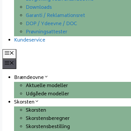
Downloads
Garanti / Reklamationsret
DOP / Ydeevne / DOC
Prøvningsattester
Kundeservice
Menu
Menu
Brændeovne
Aktuelle modeller
Udgåede modeller
Skorsten
Skorsten
Skorstensberegner
Skorstensbestilling