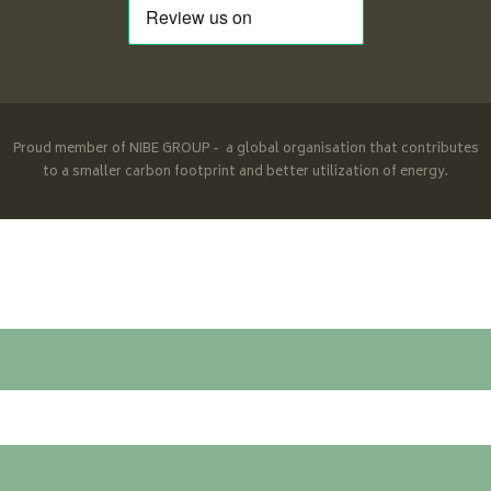
Proud member of NIBE GROUP - a global organisation that contributes
to a smaller carbon footprint and better utilization of energy.