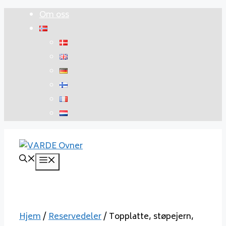
Hopp
Om oss
til
innhold
Meny
Hjem
/
Reservedeler
/ Topplatte, støpejern,