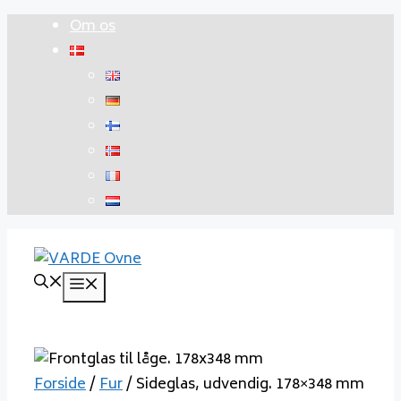
Hop
Om os
til
indhold
Menu
Forside
/
Fur
/ Sideglas, udvendig. 178×348 mm