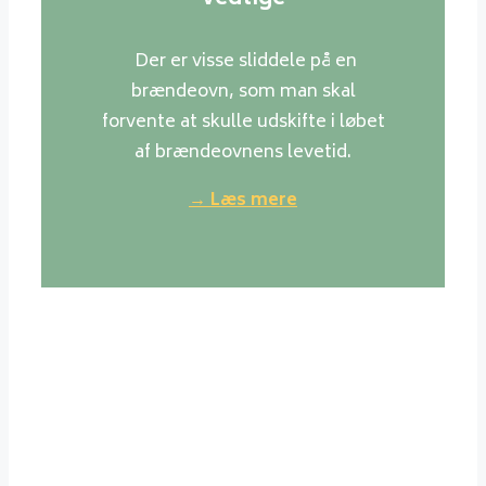
Der er visse sliddele på en
brændeovn, som man skal
forvente at skulle udskifte i løbet
af brændeovnens levetid.
→ Læs mere
Værd at vide om træ
Generelt er normale danske
løvtræsorter det bedste træ at