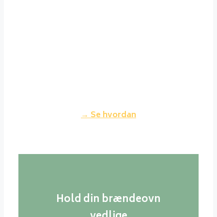
Det er ikke noget problem at
holde sig gode venner med sin
nabo, selvom man fyrer godt op i
sin brændeovn. Fyrer du korrekt
op, vil røgen fra din skorsten
nærmest være usynlig og dermed
ikke genere dine naboer.
→ Se hvordan
Hold din brændeovn
vedlige