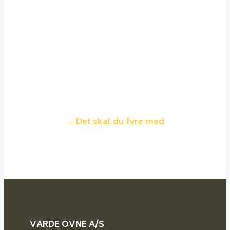
fyre med. Det brænder jævnt,
giver ikke megen røg og asken er
ren og fylder meget lidt. Der kan
sagtens fyres med nåletræ, men
dette brænder lidt hurtigere
og giver mindre varme for samme
volumen træ.
→ Det skal du fyre med
VARDE OVNE A/S