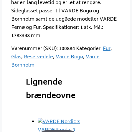
har en lang levetid og er let at rengøre.
Sideglasset passer til VARDE Bogø og
Bornholm samt de udgåede modeller VARDE
Femø og Fur. Specifikationer: 1 stk. Mål:
178×348 mm
Varenummer (SKU):
100884
Kategorier:
Fur
,
Glas
,
Reservedele
,
Varde Bogø
,
Varde
Bornholm
Lignende
brændeovne
VARDE Nordic 3