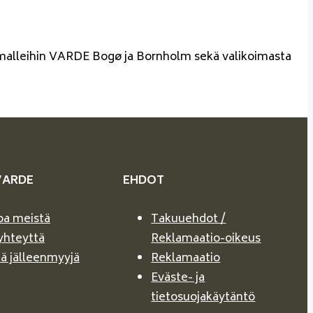
pii malleihin VARDE Bogø ja Bornholm sekä valikoimasta
VARDE
EHDOT
oa meistä
Takuuehdot /
yhteyttä
Reklamaatio-oikeus
ä jälleenmyyjä
Reklamaatio
Eväste- ja
tietosuojakäytäntö