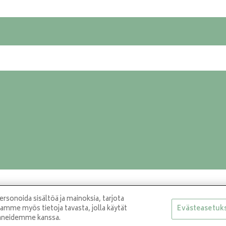
sonoida sisältöä ja mainoksia, tarjota
aamme myös tietoja tavasta, jolla käytät
Evästeasetuk
paneidemme kanssa.