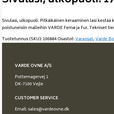
Sivulasi, ulkopuoli. 
Sivulasi, ulkopuoli. Pitkäikäinen keraaminen lasi kestää
poistuneisiin malleihin VARDE Femø ja Fur. Tekniset tied
Tuotetunnus (SKU):
100884
Osastot:
Varaosat
,
Varde B
VARDE OVNE A/S
Pottemagervej 1
DK-7100 Vejle
CUSTOMER SERVICE
Email: sales@vardeovne.dk