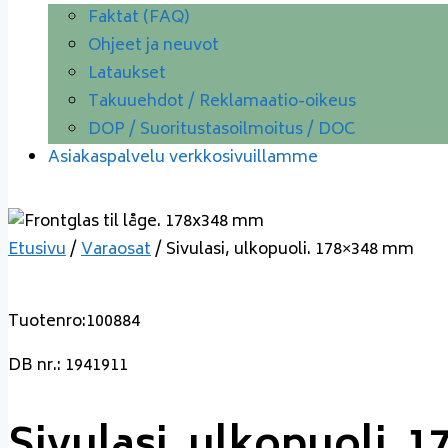
Faktat (FAQ)
Ohjeet ja neuvot
Lataukset
Takuuehdot / Reklamaatio-oikeus
DOP / Suoritustasoilmoitus / DOC
Asiakaspalvelu verkkosivuillamme
Etusivu
/
Varaosat
/ Sivulasi, ulkopuoli. 178×348 mm
Tuotenro:100884
DB nr.: 1941911