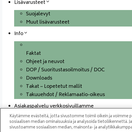
Lisävarusteet
Suojalevyt
Muut lisävarusteet
Info
Faktat
Ohjeet ja neuvot
DOP / Suoritustasoilmoitus / DOC
Downloads
Takat – Lopetetut mallit
Takuuehdot / Reklamaatio-oikeus
Asiakaspalvelu verkkosivuillamme
Käytämme evästeitä, jotta sivustomme toimii oikein ja voimme per
sosiaalisen median ominaisuuksia ja analysoida tietoliikennettä. J
sivustoamme sosiaalisen median, mainonta- ja analytiikkakump