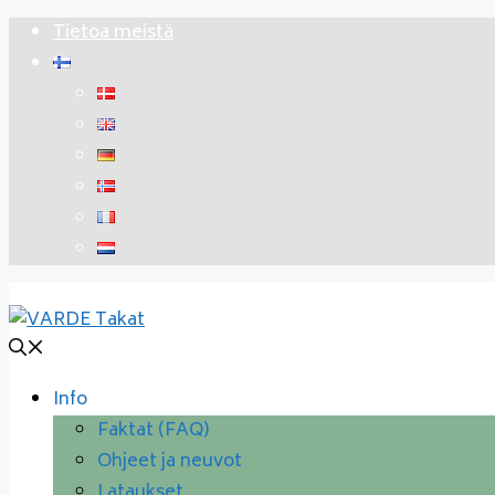
Siirry
Tietoa meistä
sisältöön
Info
Faktat (FAQ)
Ohjeet ja neuvot
Lataukset