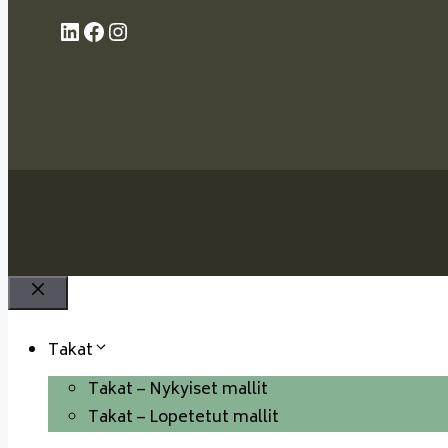
LinkedIn
Facebook
Instagram
Sulje
Takat
Takat – Nykyiset mallit
Takat – Lopetetut mallit