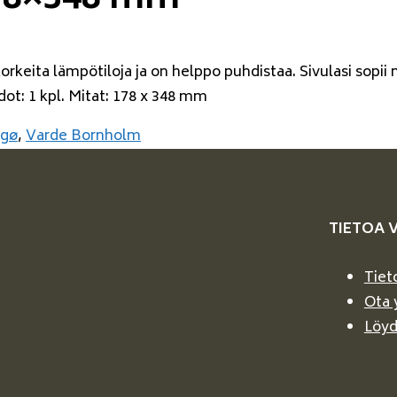
178×348 mm
 korkeita lämpötiloja ja on helppo puhdistaa. Sivulasi so
ot: 1 kpl. Mitat: 178 x 348 mm
ogø
,
Varde Bornholm
TIETOA 
Tiet
Ota 
Löyd