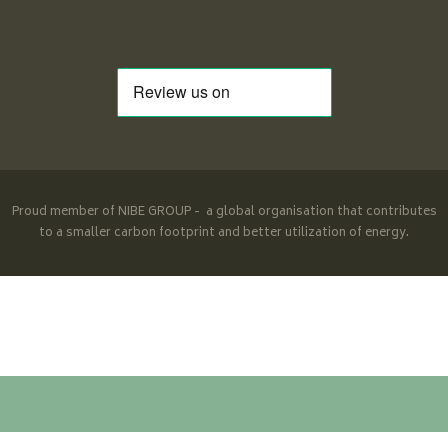
Proud member of NIBE GROUP - a global organisation that contributes
to a smaller carbon footprint and better utilization of energy.