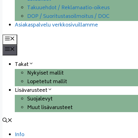
Takuuehdot / Reklamaatio-oikeus
DOP / Suoritustasoilmoitus / DOC
Asiakaspalvelu verkkosivuillamme
Valikko
Valikko
Takat
Nykyiset mallit
Lopetetut mallit
Lisävarusteet
Suojalevyt
Muut lisävarusteet
Info