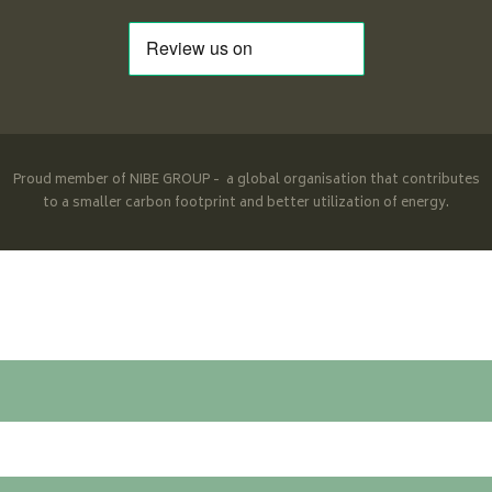
Proud member of NIBE GROUP - a global organisation that contributes
to a smaller carbon footprint and better utilization of energy.