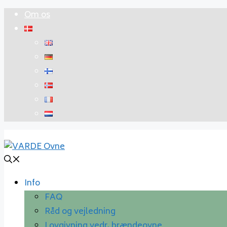
Hop
Om os
til
indhold
Info
FAQ
Råd og vejledning
Lovgivning vedr. brændeovne