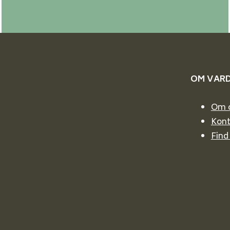
OM VAR
Om 
Kont
Find