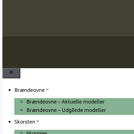
Luk
Brændeovne
Brændeovne – Aktuelle modeller
Brændeovne – Udgåede modeller
Skorsten
Skorsten