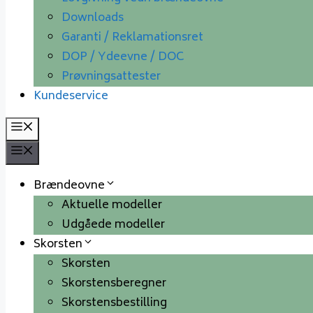
Downloads
Garanti / Reklamationsret
DOP / Ydeevne / DOC
Prøvningsattester
Kundeservice
Menu
Menu
Brændeovne
Aktuelle modeller
Udgåede modeller
Skorsten
Skorsten
Skorstensberegner
Skorstensbestilling