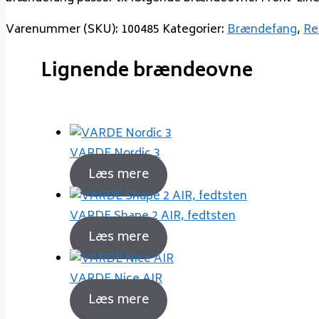
Varenummer (SKU):
100485
Kategorier:
Brændefang
,
Re
Lignende brændeovne
VARDE Nordic 3
Læs mere
VARDE Shape 2 AIR, fedtsten
Læs mere
VARDE Nice AIR
Læs mere