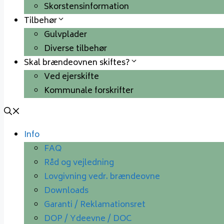
Skorstensinformation
Tilbehør
Gulvplader
Diverse tilbehør
Skal brændeovnen skiftes?
Ved ejerskifte
Kommunale forskrifter
Info
FAQ
Råd og vejledning
Lovgivning vedr. brændeovne
Downloads
Garanti / Reklamationsret
DOP / Ydeevne / DOC