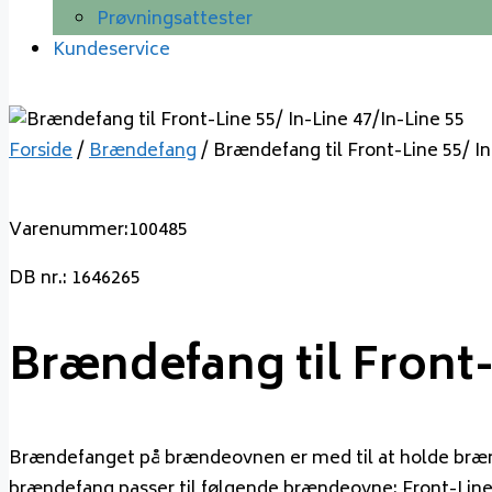
Prøvningsattester
Kundeservice
Forside
/
Brændefang
/ Brændefang til Front-Line 55/ In
Varenummer:100485
DB nr.: 1646265
Brændefang til Front-L
Brændefanget på brændeovnen er med til at holde brændet
brændefang passer til følgende brændeovne: Front-Line 