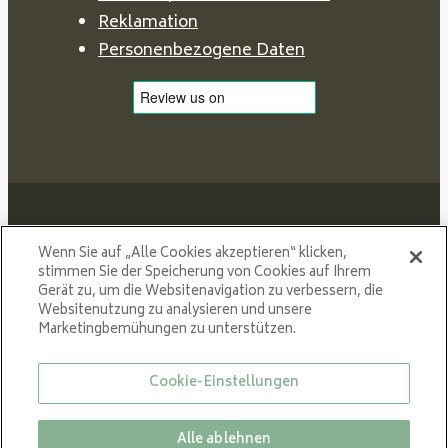
Reklamation
Personenbezogene Daten
Wenn Sie auf „Alle Cookies akzeptieren“ klicken,
stimmen Sie der Speicherung von Cookies auf Ihrem
Proud member of NIBE GROUP - a global organisation
Gerät zu, um die Websitenavigation zu verbessern, die
that contributes
Websitenutzung zu analysieren und unsere
to a smaller carbon footprint and better utilization of
Marketingbemühungen zu unterstützen.
energy.
Cookie-Einstellungen
© Alle Rechte vorbehalten VARDE 2024
Alle ablehnen