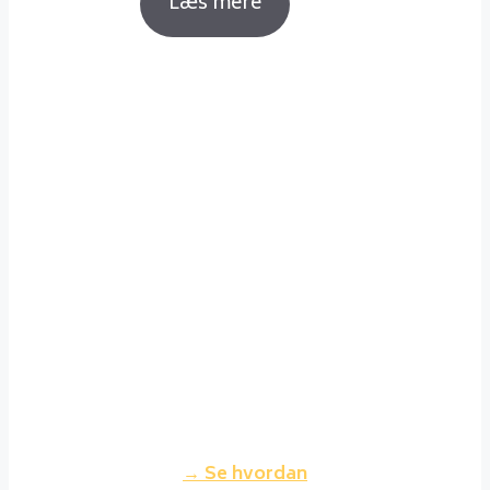
Læs mere
Sådan fyrer du korrekt
Det er ikke noget problem at
holde sig gode venner med sin
nabo, selvom man fyrer godt op i
sin brændeovn. Fyrer du korrekt
op, vil røgen fra din skorsten
nærmest være usynlig og dermed
ikke genere dine naboer.
→ Se hvordan