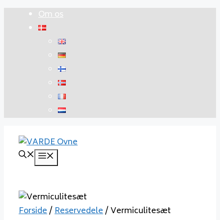
Hop
Om os
til
indhold
Menu
Forside
/
Reservedele
/ Vermiculitesæt