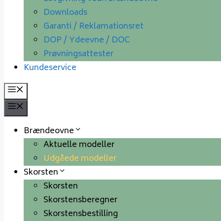
Downloads
Garanti / Reklamationsret
DOP / Ydeevne / DOC
Prøvningsattester
Kundeservice
Menu
Menu
Brændeovne
Aktuelle modeller
Udgåede modeller
Skorsten
Skorsten
Skorstensberegner
Skorstensbestilling