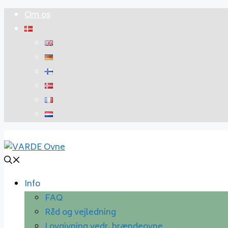
Hop
Om os
til
indhold
Info
FAQ
Råd og vejledning
Lovgivning vedr. brændeovne