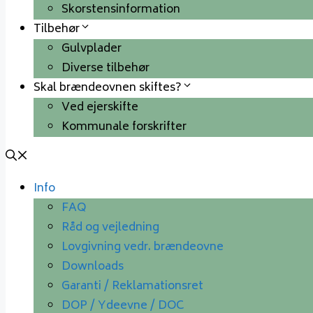
Skorstensinformation
Tilbehør
Gulvplader
Diverse tilbehør
Skal brændeovnen skiftes?
Ved ejerskifte
Kommunale forskrifter
Info
FAQ
Råd og vejledning
Lovgivning vedr. brændeovne
Downloads
Garanti / Reklamationsret
DOP / Ydeevne / DOC