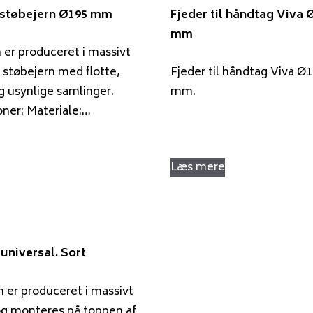
i støbejern Ø195 mm
Fjeder til håndtag Viva Ø
mm
 er produceret i massivt
 støbejern med flotte,
Fjeder til håndtag Viva Ø1
g usynlige samlinger.
mm.
oner: Materiale:…
Læs mere
universal. Sort
 er produceret i massivt
og monteres på toppen af