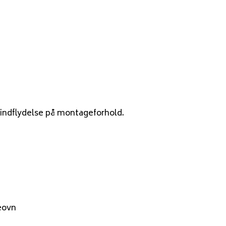
 indflydelse på montageforhold.
eovn