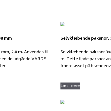
Ø8 mm
Selvklæbende paksnor,
 mm, 2,0 m. Anvendes til
Selvklæbende paksnor 3x
å den de udgåede VARDE
m. Dette flade paksnor an
ler.
frontglasset på brændeo
Læs mere