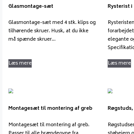
Glasmontage-sæt
Rysterist 
Glasmontage-sæt med 4 stk. klips og
Rysteristen
tilhørende skruer. Husk, at du ikke
forarbejdet
må spænde skruer…
elegante o
Specifikati
Læs mere
Læs mere
Montagesæt til montering af greb
Røgstuds, 
Montagesæt til montering af greb.
Røgstudsen
Passer til alle brændeovne fra
støbejern 