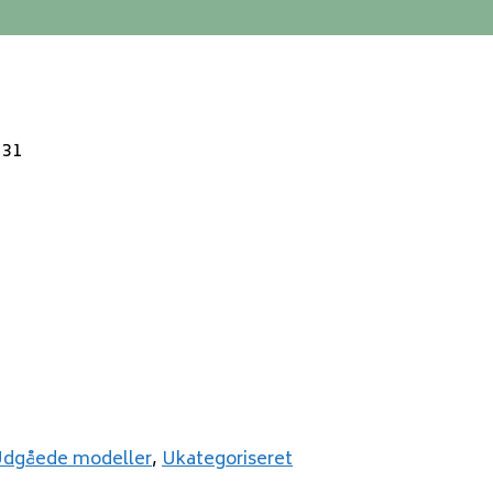
 31
Udgåede modeller
,
Ukategoriseret