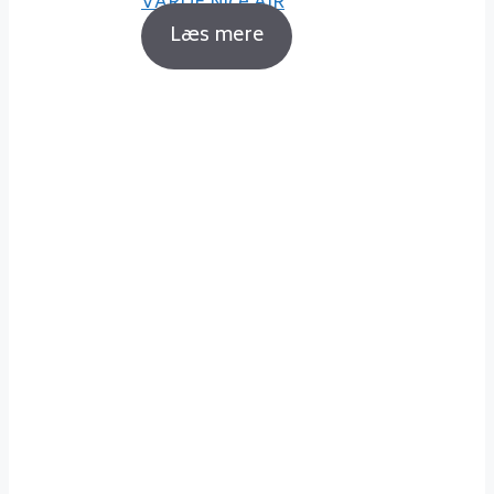
VARDE Nice AIR
Læs mere
Sådan fyrer du korrekt
Det er ikke noget problem at
holde sig gode venner med sin
nabo, selvom man fyrer godt op i
sin brændeovn. Fyrer du korrekt
op, vil røgen fra din skorsten
nærmest være usynlig og dermed
ikke genere dine naboer.