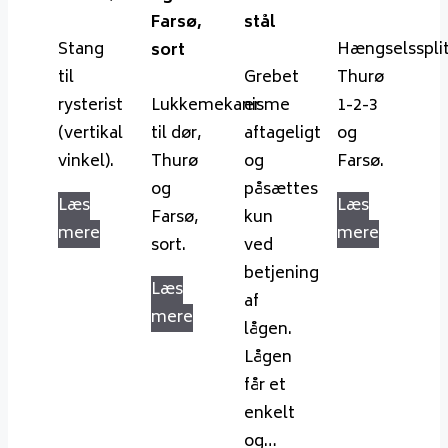
Farsø,
stål
Stang
Hængselssplit
sort
til
Grebet
Thurø
rysterist
Lukkemekanisme
er
1-2-3
(vertikal
til dør,
aftageligt
og
vinkel).
Thurø
og
Farsø.
og
påsættes
Læs
Læs
Farsø,
kun
mere
mere
sort.
ved
betjening
Læs
af
mere
lågen.
Lågen
får et
enkelt
og…