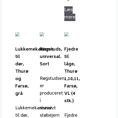
Læs
mere
Lukkemekanisme
Røgstuds,
Fjedre
til
universal.
til
dør,
Sort
låge,
Thurø
Thurø
Røgstudsen
og
1,10,11,
er
Farsø,
Farsø,
produceret
grå
VL (4
i
stk.)
Lukkemekanisme
massivt
til dør,
støbejern
Fjedre