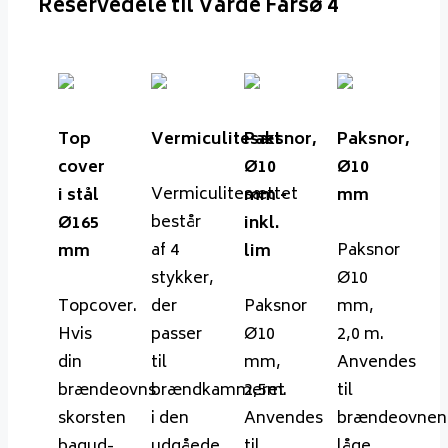
Reservedele til Varde Farsø 4
Top
Vermiculitesæt
Paksnor,
Paksnor,
cover
Ø10
Ø10
Vermiculitesættet
i stål
mm -
mm
består
Ø165
inkl.
af 4
Paksnor
mm
lim
stykker,
Ø10
Topcover.
der
Paksnor
mm,
Hvis
passer
Ø10
2,0 m.
din
til
mm,
Anvendes
brændeovns
brændkammeret
2,5m.
til
skorsten
i den
Anvendes
brændeovnen
bagud-
udgåede
til
låge.