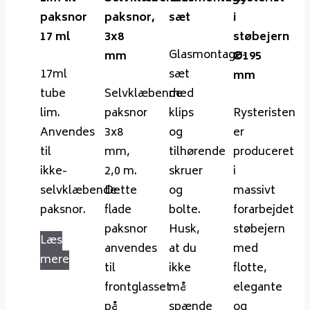
paksnor
paksnor,
sæt
i
17 ml
3x8
støbejern
Glasmontage-
mm
Ø195
17ml
sæt
mm
tube
Selvklæbende
med
lim.
paksnor
klips
Rysteristen
Anvendes
3x8
og
er
til
mm,
tilhørende
produceret
ikke-
2,0 m.
skruer
i
selvklæbende
Dette
og
massivt
paksnor.
flade
bolte.
forarbejdet
paksnor
Husk,
støbejern
Læs
anvendes
at du
med
mere
til
ikke
flotte,
frontglasset
må
elegante
på
spænde
og