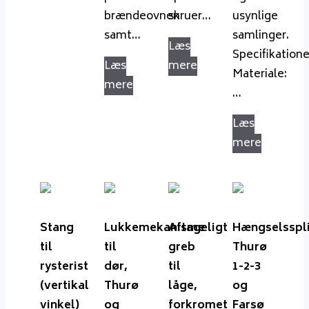
brændeovnen
skruer…
usynlige
samt…
samlinger.
Læs
Specifikatione
Læs
mere
Materiale:
mere
…
Læs
mere
Stang
Lukkemekanisme
Aftageligt
Hængselsspli
til
til
greb
Thurø
rysterist
dør,
til
1-2-3
(vertikal
Thurø
låge,
og
vinkel)
og
forkromet
Farsø