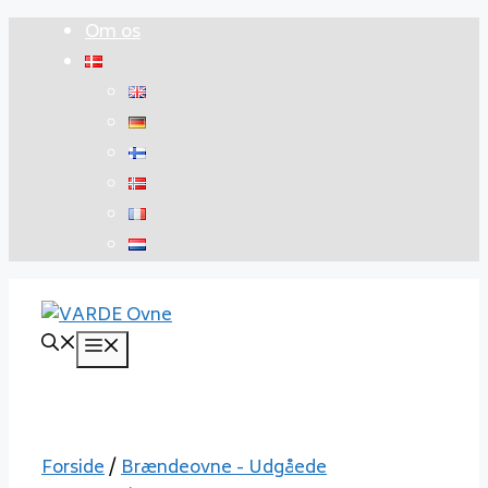
Hop
Om os
til
indhold
Menu
Forside
/
Brændeovne - Udgåede