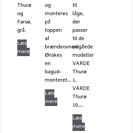
Thurø
og
til
og
monteres
låge,
Farsø,
på
der
grå.
toppen
passer
af
til de
Læs
brændeovnen.
udgåede
mere
Ønskes
modeller
en
VARDE
bagud-
Thurø
monteret…
1,
VARDE
Læs
Thurø
mere
10,…
Læs
mere