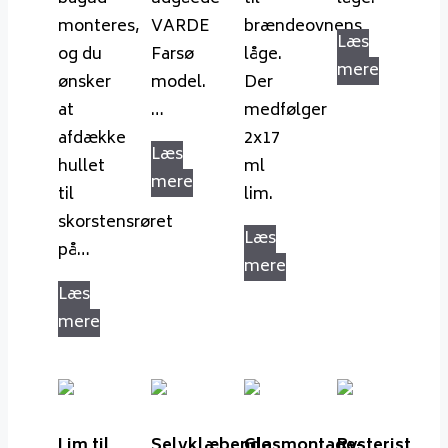
monteres,
VARDE
brændeovnens
Læs
og du
Farsø
låge.
mere
ønsker
model.
Der
at
…
medfølger
afdække
2x17
Læs
hullet
ml
mere
til
lim.
skorstensrøret
Læs
på…
mere
Læs
mere
Lim til
Selvklæbende
Glasmontage-
Rysterist