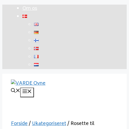
Hop
Om os
til
indhold
Menu
Forside
/
Ukategoriseret
/ Rosette til