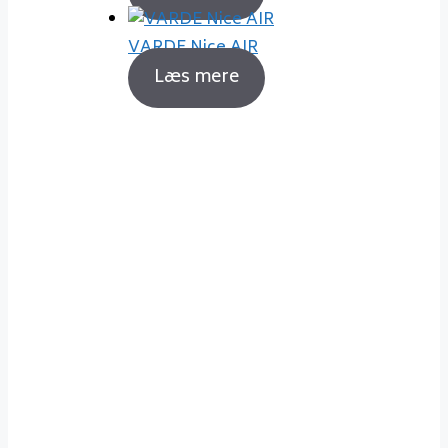
VARDE Nice AIR
Læs mere
Sådan fyrer du korrekt
Det er ikke noget problem at
holde sig gode venner med sin
nabo, selvom man fyrer godt op i
sin brændeovn. Fyrer du korrekt
op, vil røgen fra din skorsten
nærmest være usynlig og dermed