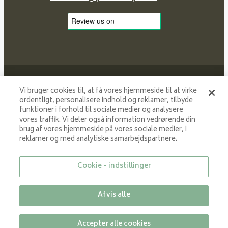
Vi bruger cookies til, at få vores hjemmeside til at virke
ordentligt, personalisere indhold og reklamer, tilbyde
funktioner i forhold til sociale medier og analysere
Proud member of NIBE GROUP - a global organisation
vores traffik. Vi deler også information vedrørende din
that contributes
brug af vores hjemmeside på vores sociale medier, i
to a smaller carbon footprint and better utilization of
reklamer og med analytiske samarbejdspartnere.
energy.
Cookie - indstillinger
© All rights reserved VARDE 2024
Afvis alle
Luk
Accepter alle cookies