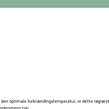
med den optimale forbrændingstemperatur, er dette røgr
ændeovnens top.