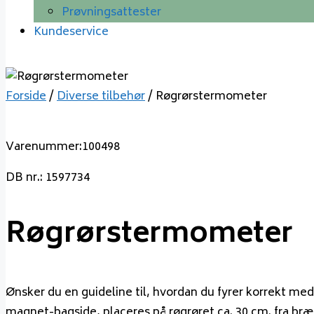
Prøvningsattester
Kundeservice
Forside
/
Diverse tilbehør
/ Røgrørstermometer
Varenummer:100498
DB nr.: 1597734
Røgrørstermometer
Ønsker du en guideline til, hvordan du fyrer korrekt 
magnet-bagside, placeres på røgrøret ca. 30 cm. fra br