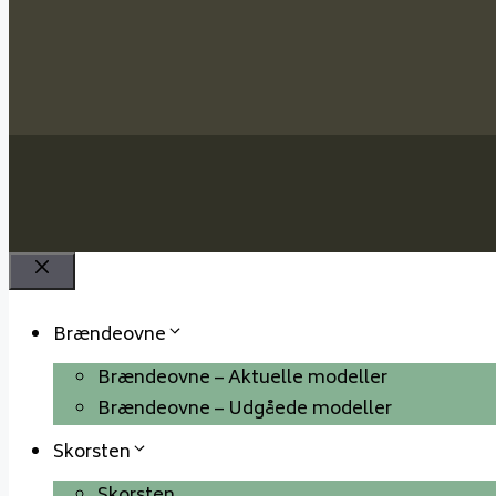
Luk
Brændeovne
Brændeovne – Aktuelle modeller
Brændeovne – Udgåede modeller
Skorsten
Skorsten