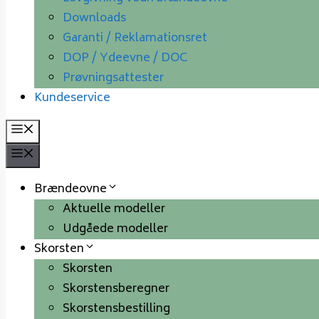
Downloads
Garanti / Reklamationsret
DOP / Ydeevne / DOC
Prøvningsattester
Kundeservice
Menu
Menu
Brændeovne
Aktuelle modeller
Udgåede modeller
Skorsten
Skorsten
Skorstensberegner
Skorstensbestilling