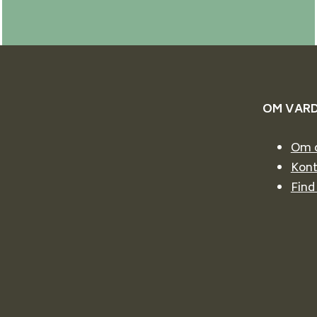
OM VAR
Om 
Kont
Find