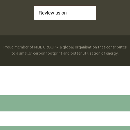
Proud member of NIBE GROUP - a global organisation that contributes
to a smaller carbon footprint and better utilization of energy.