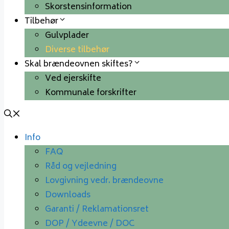
Skorstensinformation
Tilbehør
Gulvplader
Diverse tilbehør
Skal brændeovnen skiftes?
Ved ejerskifte
Kommunale forskrifter
Info
FAQ
Råd og vejledning
Lovgivning vedr. brændeovne
Downloads
Garanti / Reklamationsret
DOP / Ydeevne / DOC