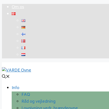
Hop
Om os
til
indhold
Info
FAQ
Råd og vejledning
Lovgivning vedr. brændeovne