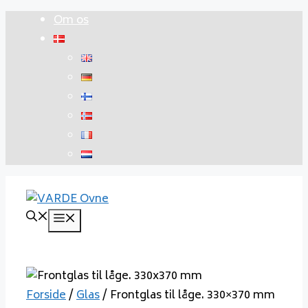
Hop
Om os
til
indhold
Menu
Forside
/
Glas
/ Frontglas til låge. 330×370 mm