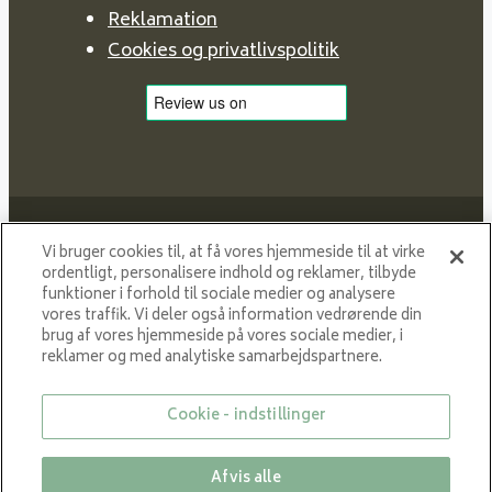
Reklamation
Cookies og privatlivspolitik
Vi bruger cookies til, at få vores hjemmeside til at virke
ordentligt, personalisere indhold og reklamer, tilbyde
funktioner i forhold til sociale medier og analysere
Proud member of NIBE GROUP - a global organisation
vores traffik. Vi deler også information vedrørende din
that contributes
brug af vores hjemmeside på vores sociale medier, i
to a smaller carbon footprint and better utilization of
reklamer og med analytiske samarbejdspartnere.
energy.
Cookie - indstillinger
© All rights reserved VARDE 2024
Afvis alle