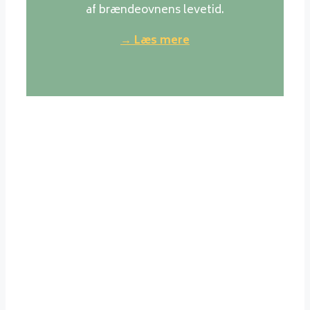
af brændeovnens levetid.
→ Læs mere
Værd at vide om træ
Generelt er normale danske
løvtræsorter det bedste træ at
fyre med. Det brænder jævnt,
giver ikke megen røg og asken er
ren og fylder meget lidt. Der kan
sagtens fyres med nåletræ, men