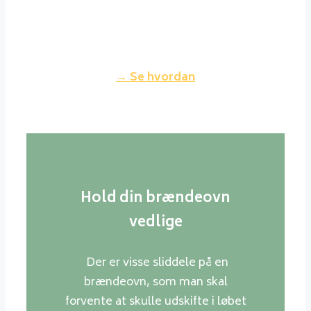
op, vil røgen fra din skorsten
nærmest være usynlig og dermed
ikke genere dine naboer.
→ Se hvordan
Hold din brændeovn
vedlige
Der er visse sliddele på en
brændeovn, som man skal
forvente at skulle udskifte i løbet