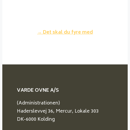
dette brænder lidt hurtigere
og giver mindre varme for samme
volumen træ.
→ Det skal du fyre med
VARDE OVNE A/S
(Administrationen)
Haderslevvej 36, Mercur, Lokale 303
DK-6000 Kolding