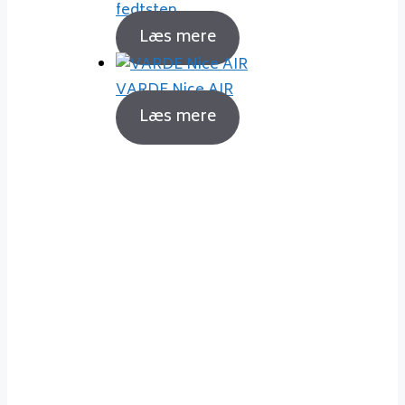
fedtsten
Læs mere
VARDE Nice AIR
Læs mere
Sådan fyrer du korrekt
Det er ikke noget problem at
holde sig gode venner med sin
nabo, selvom man fyrer godt op i
sin brændeovn. Fyrer du korrekt