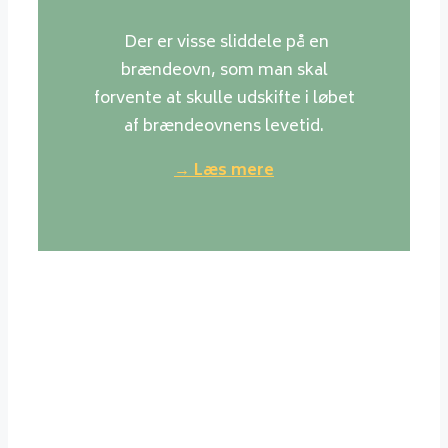
Der er visse sliddele på en
brændeovn, som man skal
forvente at skulle udskifte i løbet
af brændeovnens levetid.
→ Læs mere
Værd at vide om træ
Generelt er normale danske
løvtræsorter det bedste træ at