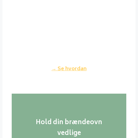
Det er ikke noget problem at
holde sig gode venner med sin
nabo, selvom man fyrer godt op i
sin brændeovn. Fyrer du korrekt
op, vil røgen fra din skorsten
nærmest være usynlig og dermed
ikke genere dine naboer.
→ Se hvordan
Hold din brændeovn
vedlige