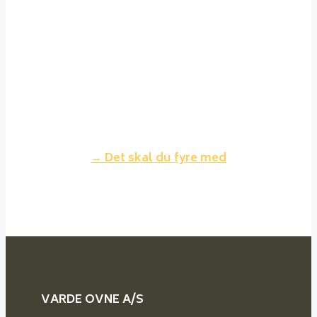
fyre med. Det brænder jævnt,
giver ikke megen røg og asken er
ren og fylder meget lidt. Der kan
sagtens fyres med nåletræ, men
dette brænder lidt hurtigere
og giver mindre varme for samme
volumen træ.
→ Det skal du fyre med
VARDE OVNE A/S