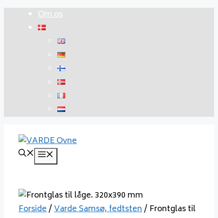
Hop
Om os
til
indhold
Menu
Forside
/
Varde Samsø, fedtsten
/ Frontglas til