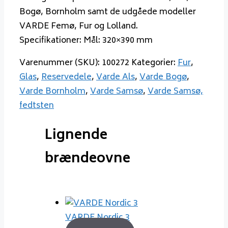
Bogø, Bornholm samt de udgåede modeller
VARDE Femø, Fur og Lolland.
Specifikationer: Mål: 320×390 mm
Varenummer (SKU):
100272
Kategorier:
Fur
,
Glas
,
Reservedele
,
Varde Als
,
Varde Bogø
,
Varde Bornholm
,
Varde Samsø
,
Varde Samsø,
fedtsten
Lignende
brændeovne
VARDE Nordic 3