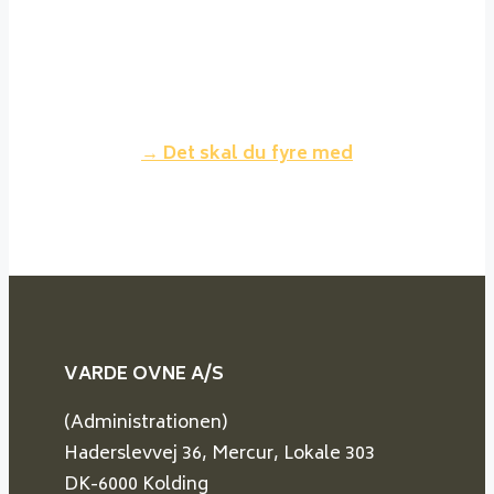
sagtens fyres med nåletræ, men
dette brænder lidt hurtigere
og giver mindre varme for samme
volumen træ.
→ Det skal du fyre med
VARDE OVNE A/S
(Administrationen)
Haderslevvej 36, Mercur, Lokale 303
DK-6000 Kolding