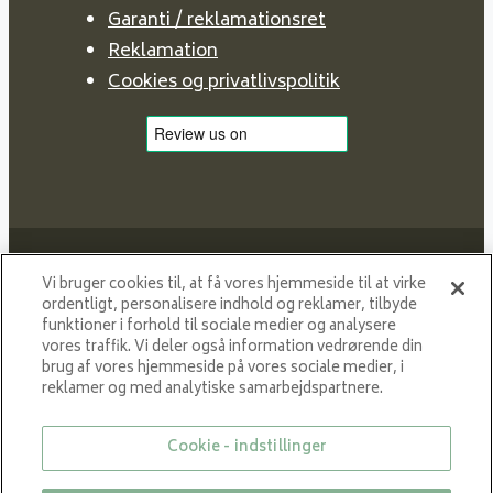
Garanti / reklamationsret
Reklamation
Cookies og privatlivspolitik
Vi bruger cookies til, at få vores hjemmeside til at virke
ordentligt, personalisere indhold og reklamer, tilbyde
funktioner i forhold til sociale medier og analysere
Proud member of NIBE GROUP - a global organisation
vores traffik. Vi deler også information vedrørende din
that contributes
brug af vores hjemmeside på vores sociale medier, i
to a smaller carbon footprint and better utilization of
reklamer og med analytiske samarbejdspartnere.
energy.
Cookie - indstillinger
© All rights reserved VARDE 2024