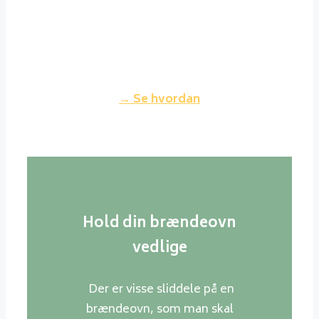
sin brændeovn. Fyrer du korrekt
op, vil røgen fra din skorsten
nærmest være usynlig og dermed
ikke genere dine naboer.
→ Se hvordan
Hold din brændeovn
vedlige
Der er visse sliddele på en
brændeovn, som man skal