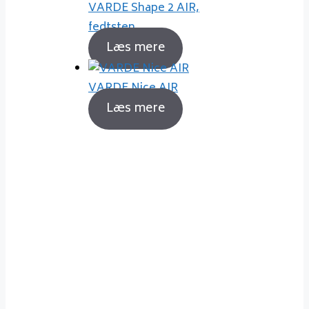
VARDE Shape 2 AIR,
fedtsten
Læs mere
VARDE Nice AIR
Læs mere
Sådan fyrer du korrekt
Det er ikke noget problem at
holde sig gode venner med sin
nabo, selvom man fyrer godt op i