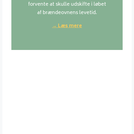
forvente at skulle udskifte i løbet
af brændeovnens levetid.
→ Læs mere
Værd at vide om træ
Generelt er normale danske
løvtræsorter det bedste træ at
fyre med. Det brænder jævnt,
giver ikke megen røg og asken er
ren og fylder meget lidt. Der kan