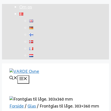
Hop
Om os
til
indhold
Menu
Forside
/
Glas
/ Frontglas til låge. 303×360 mm