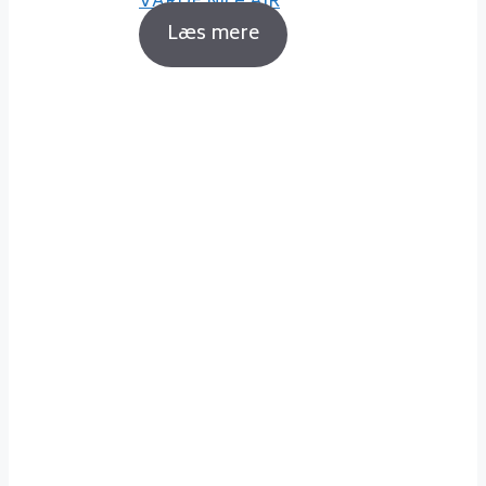
VARDE Nice AIR
Læs mere
Sådan fyrer du korrekt
Det er ikke noget problem at
holde sig gode venner med sin
nabo, selvom man fyrer godt op i
sin brændeovn. Fyrer du korrekt
op, vil røgen fra din skorsten
nærmest være usynlig og dermed
ikke genere dine naboer.