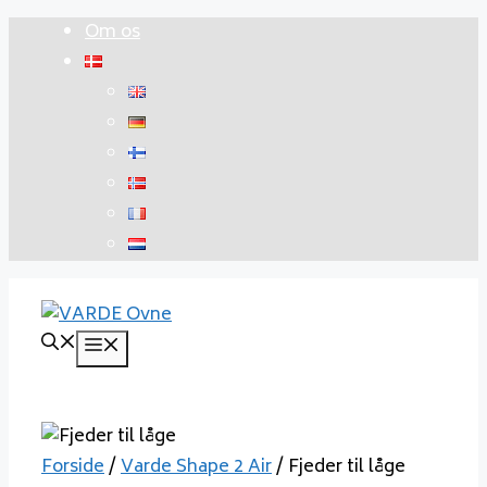
Hop
Om os
til
indhold
Menu
Forside
/
Varde Shape 2 Air
/ Fjeder til låge