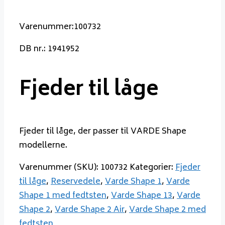
Varenummer:100732
DB nr.: 1941952
Fjeder til låge
Fjeder til låge, der passer til VARDE Shape
modellerne.
Varenummer (SKU):
100732
Kategorier:
Fjeder
til låge
,
Reservedele
,
Varde Shape 1
,
Varde
Shape 1 med fedtsten
,
Varde Shape 13
,
Varde
Shape 2
,
Varde Shape 2 Air
,
Varde Shape 2 med
fedtsten