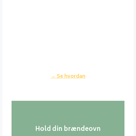
Det er ikke noget problem at
holde sig gode venner med sin
nabo, selvom man fyrer godt op i
sin brændeovn. Fyrer du korrekt
op, vil røgen fra din skorsten
nærmest være usynlig og dermed
ikke genere dine naboer.
→ Se hvordan
Hold din brændeovn