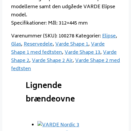
modellerne samt den udgåede VARDE Elipse
model.
Specifikationer: Mål: 312×445 mm
Varenummer (SKU):
100278
Kategorier:
Elipse
,
Glas
,
Reservedele
,
Varde Shape 1
,
Varde
Shape 1 med fedtsten
,
Varde Shape 13
,
Varde
Shape 2
,
Varde Shape 2 Air
,
Varde Shape 2 med
fedtsten
Lignende
brændeovne