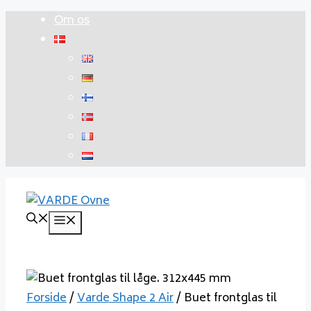
Hop
Om os
til
indhold
Menu
Forside
/
Varde Shape 2 Air
/ Buet frontglas til