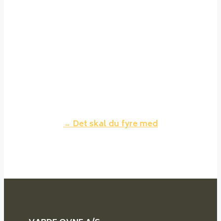
løvtræsorter det bedste træ at
fyre med. Det brænder jævnt,
giver ikke megen røg og asken er
ren og fylder meget lidt. Der kan
sagtens fyres med nåletræ, men
dette brænder lidt hurtigere
og giver mindre varme for samme
volumen træ.
→ Det skal du fyre med