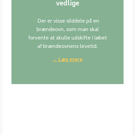
vedlige
Der er visse sliddele på en
brændeovn, som man skal
forvente at skulle udskifte i løbet
af brændeovnens levetid.
→ Læs mere
Værd at vide om træ
Generelt er normale danske