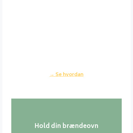
Det er ikke noget problem at
holde sig gode venner med sin
nabo, selvom man fyrer godt op i
sin brændeovn. Fyrer du korrekt
op, vil røgen fra din skorsten
nærmest være usynlig og dermed
ikke genere dine naboer.
→ Se hvordan
Hold din brændeovn