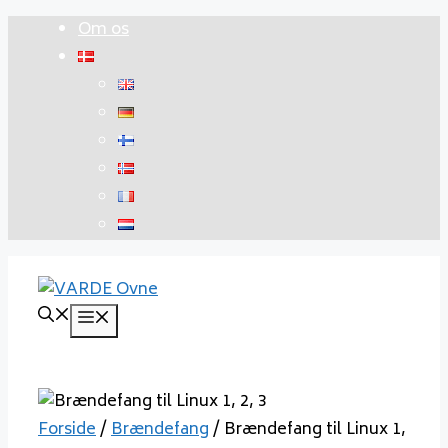
Hop
Om os
til
indhold
Menu
Forside
/
Brændefang
/ Brændefang til Linux 1,