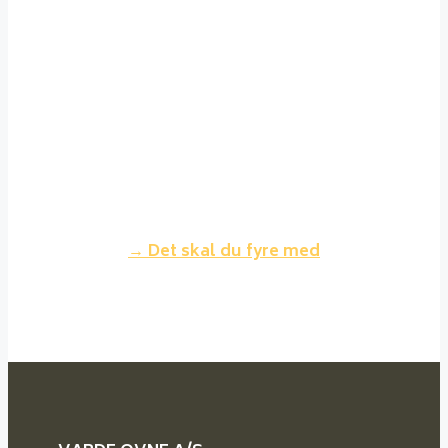
løvtræsorter det bedste træ at
fyre med. Det brænder jævnt,
giver ikke megen røg og asken er
ren og fylder meget lidt. Der kan
sagtens fyres med nåletræ, men
dette brænder lidt hurtigere
og giver mindre varme for samme
volumen træ.
→ Det skal du fyre med