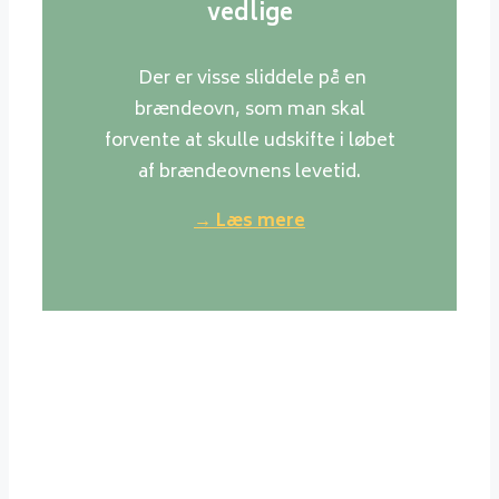
vedlige
Der er visse sliddele på en
brændeovn, som man skal
forvente at skulle udskifte i løbet
af brændeovnens levetid.
→ Læs mere
Værd at vide om træ
Generelt er normale danske