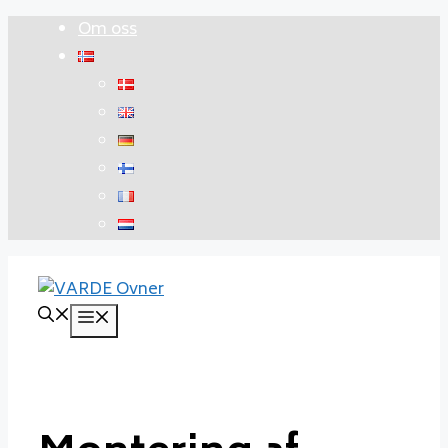
Hopp
Om oss
til
innhold
Meny