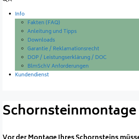
Info
Fakten (FAQ)
Anleitung und Tipps
Downloads
Garantie / Reklamationsrecht
DOP / Leistungserklärung / DOC
BlmSchV Anforderungen
Kundendienst
Schornsteinmontage
Vor der Montage Ihres Schornsteins müsse