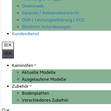
Downloads
Garantie / Reklamationsrecht
DOP / Leistungserklärung / DOC
BlmSchV Anforderungen
Kundendienst
Menü
Menü
Kaminöfen
Aktuelle Modelle
Ausgelaufene Modelle
Zubehör
Bodenplatten
Verschiedenes Zubehör