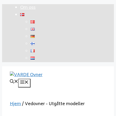
Hopp
Om oss
til
innhold
Meny
Hjem
/ Vedovner - Utgåtte modeller