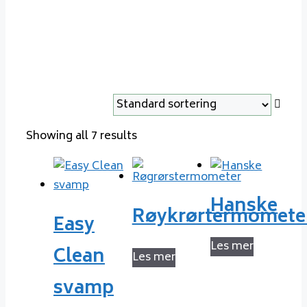
Showing all 7 results
Hanske
Røykrørtermomete
Easy
Les mer
Clean
Les mer
svamp