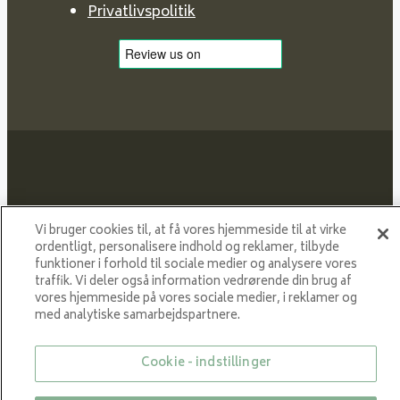
Privatlivspolitik
Proud member of NIBE GROUP - a global organisation
Vi bruger cookies til, at få vores hjemmeside til at virke
that contributes
ordentligt, personalisere indhold og reklamer, tilbyde
to a smaller carbon footprint and better utilization of
funktioner i forhold til sociale medier og analysere vores
energy.
traffik. Vi deler også information vedrørende din brug af
vores hjemmeside på vores sociale medier, i reklamer og
med analytiske samarbejdspartnere.
© Med enerett VARDE 2024
Cookie - indstillinger
Close