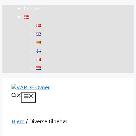
Hopp
Om oss
til
innhold
Meny
Hjem
/ Diverse tilbehør