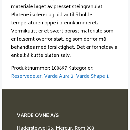
materiale laget av presset steingranulat.
Platene isolerer og bidrar til å holde
temperaturen oppe i brennkammeret.
Vermikulitt er et svært porøst materiale som
er følsomt overfor støt, og som derfor må
behandles med forsiktighet. Det er forholdsvis
enkelt å kutte platen selv.
Produktnummer:
100697
Kategorier:
Reservedeler
,
Varde Aura 2
,
Varde Shape 1
VARDE OVNE A/S
Haderslevvej 36, Mercur, Rom 303