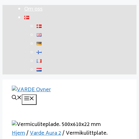
Hopp
Om oss
til
innhold
Meny
Hjem
/
Varde Aura 2
/ Vermikulittplate.