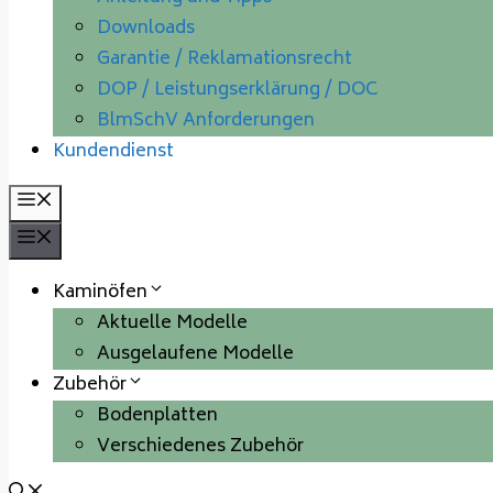
Downloads
Garantie / Reklamationsrecht
DOP / Leistungserklärung / DOC
BlmSchV Anforderungen
Kundendienst
Menü
Menü
Kaminöfen
Aktuelle Modelle
Ausgelaufene Modelle
Zubehör
Bodenplatten
Verschiedenes Zubehör