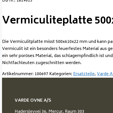
DB nr.: 1819615
Vermiculiteplatte 50
Die Vermiculitplatte misst 500x610x22 mm und kann p
Vermiculit ist ein besonders feuerfestes Material aus 
ein sehr poröses Material, das schlagempfindlich ist u
Nichtfachleuten zugeschnitten werden.
Artikelnummer:
100697
Kategorien:
Ersatzteile
,
Varde A
VARDE OVNE A/S
Haderslevvej 36, Mercur, Raum 303