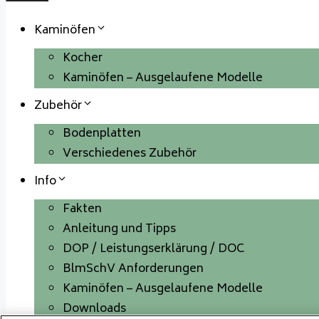
Schließen
Kaminöfen
Kocher
Kaminöfen – Ausgelaufene Modelle
Zubehör
Bodenplatten
Verschiedenes Zubehör
Info
Fakten
Anleitung und Tipps
DOP / Leistungserklärung / DOC
BlmSchV Anforderungen
Kaminöfen – Ausgelaufene Modelle
Downloads