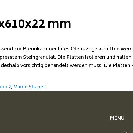
0x610x22 mm
assend zur Brennkammer Ihres Ofens zugeschnitten werd
gepresstem Steingranulat. Die Platten isolieren und halt
nd deshalb vorsichtig behandelt werden muss. Die Platten
ura 2
,
Varde Shape 1
MENU