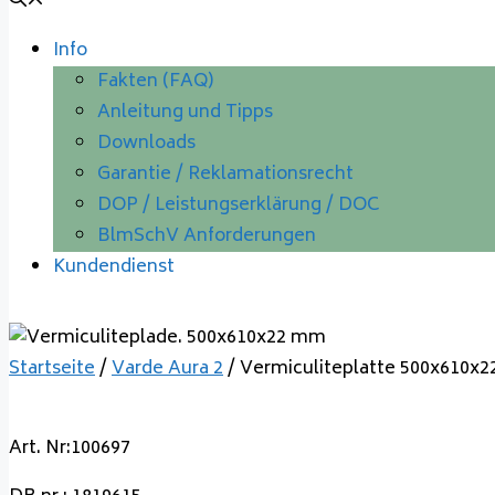
Info
Fakten (FAQ)
Anleitung und Tipps
Downloads
Garantie / Reklamationsrecht
DOP / Leistungserklärung / DOC
BlmSchV Anforderungen
Kundendienst
Startseite
/
Varde Aura 2
/ Vermiculiteplatte 500x610x
Art. Nr:100697