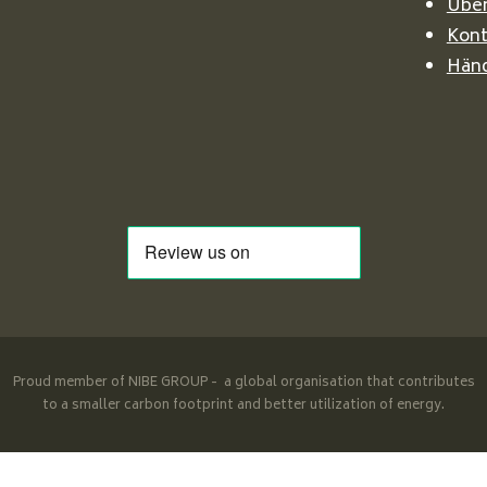
Über
Kont
Händ
Proud member of NIBE GROUP - a global organisation that contributes
to a smaller carbon footprint and better utilization of energy.