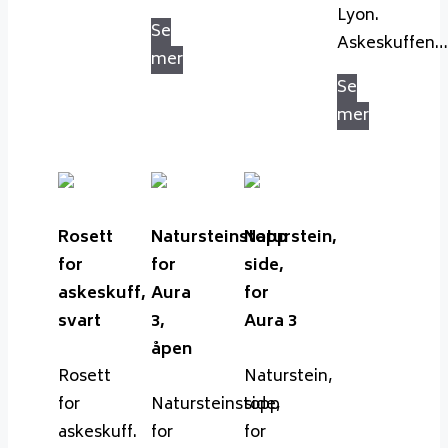
Lyon.
Se
Askeskuffen…
mer
Se
mer
Rosett
Natursteinstopp
Naturstein,
for
for
side,
askeskuff,
Aura
for
svart
3,
Aura 3
åpen
Rosett
Naturstein,
for
Natursteinstopp
side,
askeskuff.
for
for