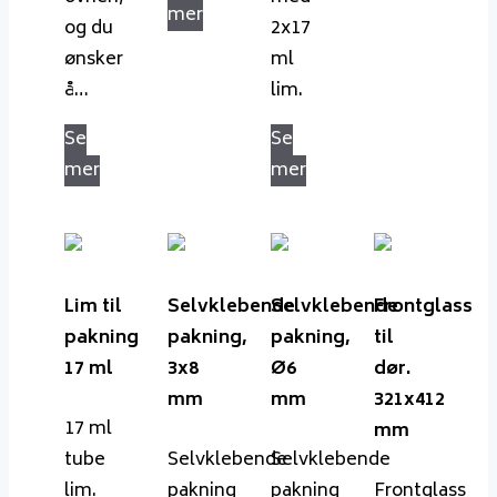
mer
og du
2x17
ønsker
ml
å…
lim.
Se
Se
mer
mer
Lim til
Selvklebende
Selvklebende
Frontglass
pakning
pakning,
pakning,
til
17 ml
3x8
Ø6
dør.
mm
mm
321x412
17 ml
mm
tube
Selvklebende
Selvklebende
lim.
pakning
pakning
Frontglass