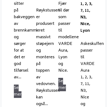
sitter
Fjær
1, 2, 3,
på
Røykstussen
til dør
7, 11,
bakveggen
er
som
N3,
av
produsert
passer
Nice,
brennkammeret
i
til
Lyon
og
massivt
modellene
sørger
støpejern
VARDE
Askeskuffen
for at
og
Aura,
passer
det er
monteres
Lyon
til
god
på
og
VARDE
tilførsel
toppen
Nice.
Aura
av…
av
1, 2, 3,
Se
vedovnen.
7, 11,
Se
mer
Røykstussen
N3,
mer
kan
Nice
også…
og