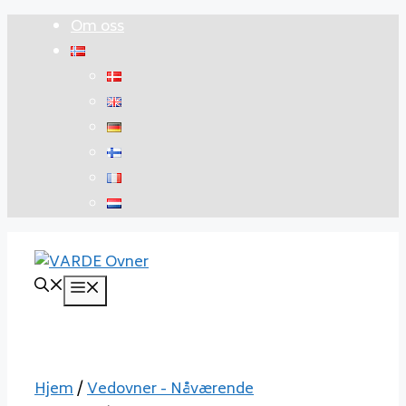
Hopp
Om oss
til
innhold
Meny
Hjem
/
Vedovner - Nåværende