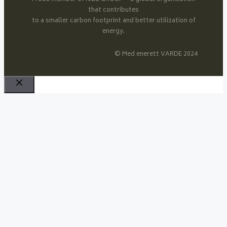
that contributes
to a smaller carbon footprint and better utilization of
energy.
© Med enerett VARDE 2024
Close