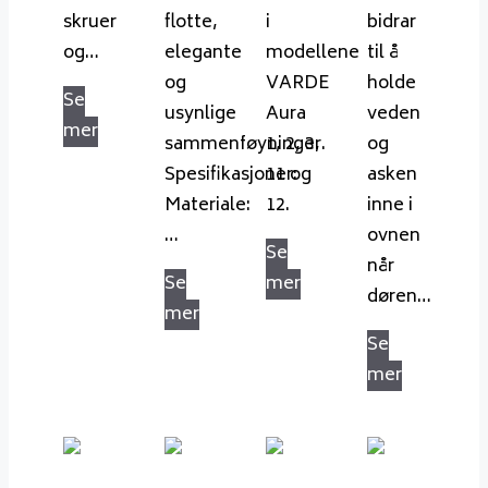
skruer
flotte,
i
bidrar
og…
elegante
modellene
til å
og
VARDE
holde
Se
usynlige
Aura
veden
mer
sammenføyninger.
1, 2, 3,
og
Spesifikasjoner:
11 og
asken
Materiale:
12.
inne i
…
ovnen
Se
når
Se
mer
døren…
mer
Se
mer