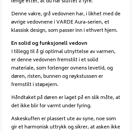
lenge etter, at du har sluttet å fyre.
Denne vakre, grå vedovnen har, i likhet med de
øvrige vedovnene i VARDE Aura-serien, et
klassisk design, som passer inn i ethvert hjem.
En solid og funksjonell vedovn
I tillegg til å gi optimal utnyttelse av varmen,
er denne vedovnen fremstilt i et solid
materiale, som forlenger ovnens levetid, og
d
øren, risten, bunnen og røykstussen er
fremstilt i støpejern.
Håndtaket på døren er laget på en slik måte, at
det ikke blir for varmt under fyring.
Askeskuffen er plassert ute av syne, noe som
gir et harmonisk uttrykk og sikrer, at asken ikke