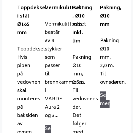
Toppdeksel
Vermikulittsett
Pakning
Pakning,
i stål
, Ø10
Ø10
Vermikulittsettet
Ø165
mm 
mm
består
mm
inkl.
av 4
Pakning
lim
Toppdeksel.
stykker
Ø10
Hvis
som
Pakning
mm,
pipen
passer
Ø10
2,0 m.
på
til
mm,
Til
vedovnen
brennkammeret
2,5m.
ovnsdøren.
skal
i
Til
Se
monteres
VARDE
vedovnens
mer
på
Aura 2
dør.
baksiden
og 3…
Det
av
følger
Se
ovnen,
med