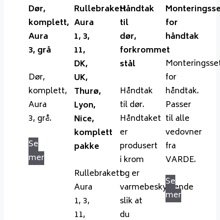
Dør,
Rullebrakett
Håndtak
Monteringsse
komplett,
Aura
til
for
Aura
1, 3,
dør,
håndtak
3, grå
11,
forkrommet
Monteringsse
DK,
stål
Dør,
for
UK,
komplett,
Håndtak
håndtak.
Thurø,
Aura
til dør.
Passer
Lyon,
3, grå.
Håndtaket
til alle
Nice,
er
vedovner
komplett
Se
produsert
fra
pakke
mer
i krom
VARDE.
Rullebrakett
og er
Se
Aura
varmebeskyttende
mer
1, 3,
slik at
11,
du