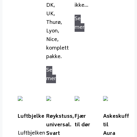
DK,
ikke…
UK,
Se
Thurø,
mer
Lyon,
Nice,
komplett
pakke.
Se
mer
Luftbjelke
Røykstuss,
Fjær
Askeskuff
universal.
til dør
til
Luftbjelken
Svart
Aura