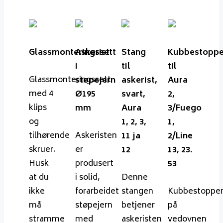
Glassmonteringssett
Askerist
Stang
Kubbestoppe
i
til
til
Glassmonteringssett
støpejern
askerist,
Aura
med 4
Ø195
svart,
2,
klips
mm
Aura
3/Fuego
og
1, 2, 3,
1,
tilhørende
Askeristen
11 ja
2/Line
skruer.
er
12
13, 23.
Husk
produsert
53
at du
i solid,
Denne
ikke
forarbeidet
stangen
Kubbestoppe
må
støpejern
betjener
på
stramme
med
askeristen
vedovnen