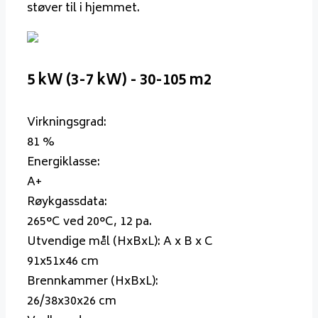
støver til i hjemmet.
5 kW (3-7 kW) - 30-105 m2
Virkningsgrad:
81 %
Energiklasse:
A+
Røykgassdata:
265°C ved 20°C, 12 pa.
Utvendige mål (HxBxL):
A x B x C
91x51x46 cm
Brennkammer (HxBxL):
26/38x30x26 cm