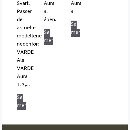
Svart.
Aura
Aura
Passer
3,
3.
de
åpen.
Se
aktuelle
Se
mer
modellene
mer
nedenfor:
VARDE
Als
VARDE
Aura
1, 3,…
Se
mer