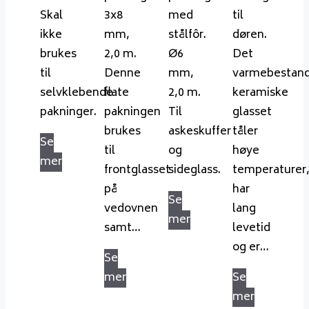
Skal
3x8
med
til
ikke
mm,
stålfôr.
døren.
brukes
2,0 m.
Ø6
Det
til
Denne
mm,
varmebestand
selvklebende
flate
2,0 m.
keramiske
pakninger.
pakningen
Til
glasset
brukes
askeskuffer
tåler
Se
til
og
høye
mer
frontglasset
sideglass.
temperaturer
på
har
Se
vedovnen
lang
mer
samt…
levetid
og er…
Se
mer
Se
mer