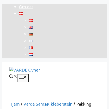
Hopp
Om oss
til
innhold
Meny
Hjem
/
Varde Samsø, kleberstein
/ Pakking