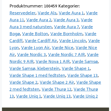
Produktnummer:
100459
Kategorier:
Reservedeler
,
Varde Als
,
Varde Aura 1
,
Varde
Aura 11
,
Varde Aura 2
,
Varde Aura 3
,
Varde
Aura 3 med natursten
,
Varde Aura 7
,
Varde
Bogø
,
Varde Bolton
,
Varde Bornholm
,
Varde
Cardiff
,
Varde Cardiff Air
,
Varde Lincoln
,
Varde
Lyon
,
Varde Lyon Air
,
Varde Nice
,
Varde Nice
Air
,
Varde Nordic 3
,
Varde Nordic 7 AIR
,
Varde
Nordic 9 AIR
,
Varde Nova 1 AIR
,
Varde Samsø
,
Varde Samsø, kleberstein
,
Varde Shape 1
,
Varde Shape 1 med fedtsten
,
Varde Shape 13
,
Varde Shape 2
,
Varde Shape 2 Air
,
Varde Shape
2 med fedtsten
,
Varde Thurø 12
,
Varde Thurø
13
,
Varde Uniq 1
,
Varde Uniq 13
,
Varde Uniq 2