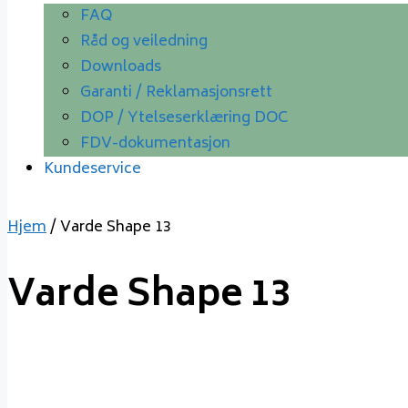
FAQ
Råd og veiledning
Downloads
Garanti / Reklamasjonsrett
DOP / Ytelseserklæring DOC
FDV-dokumentasjon
Kundeservice
Hjem
/ Varde Shape 13
Varde Shape 13