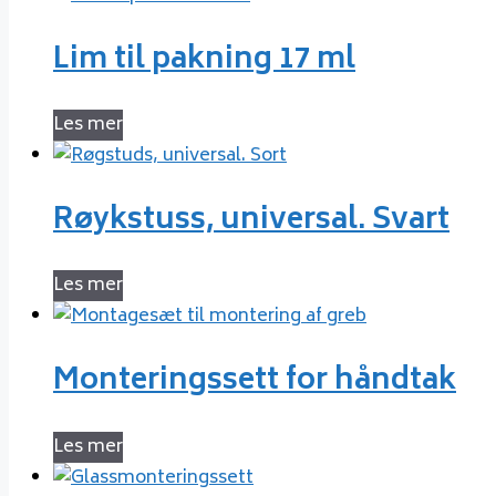
Lim til pakning 17 ml
Les mer
Røykstuss, universal. Svart
Les mer
Monteringssett for håndtak
Les mer