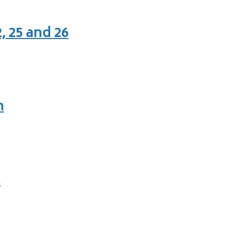
, 25 and 26
m
m