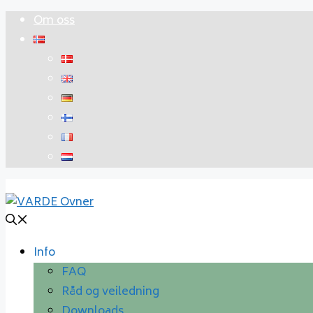
Hopp
Om oss
til
innhold
Info
FAQ
Råd og veiledning
Downloads