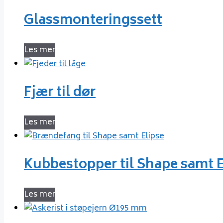
Glassmonteringssett
Les mer
Fjær til dør
Les mer
Kubbestopper til Shape samt E
Les mer