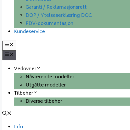
Garanti / Reklamasjonsrett
DOP / Ytelseserklæring DOC
FDV-dokumentasjon
Kundeservice
Meny
Meny
Vedovner
Nåværende modeller
Utgåtte modeller
Tilbehør
Diverse tilbehør
Info