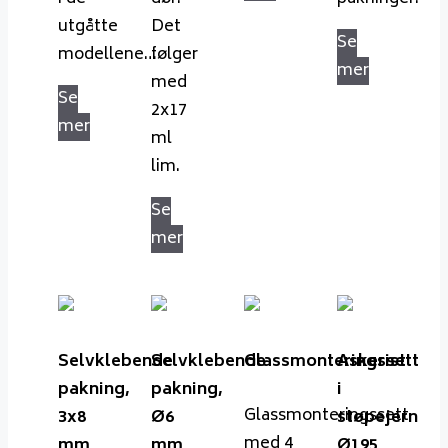
utgåtte
Det
Se
modellene…
følger
mer
med
Se
2x17
mer
ml
lim.
Se
mer
Selvklebende
Selvklebende
Glassmonteringssett
Askerist
pakning,
pakning,
i
Glassmonteringssett
3x8
Ø6
støpejern
med 4
mm
mm
Ø195