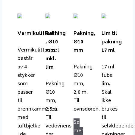
Vermikulittsett
Pakning
Pakning,
Lim til
, Ø10
Ø10
pakning
Vermikulittsettet
mm 
mm
17 ml
består
inkl.
av 4
Pakning
17 ml
lim
stykker
Ø10
tube
som
Pakning
mm,
lim.
passer
Ø10
2,0 m.
Skal
til
mm,
Til
ikke
brennkammeret
2,5m.
ovnsdøren.
brukes
med
Til
til
Se
luftbjelke
vedovnens
selvklebende
mer
i de
dør.
pakninger.