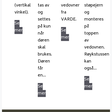
(vertikal
tas av
vedovner
støpejern
vinkel).
og
fra
og
settes
VARDE.
monteres
Se
på kun
på
mer
Se
når
toppen
mer
døren
av
skal
vedovnen.
brukes.
Røykstussen
Døren
kan
får
også…
en…
Se
Se
mer
mer