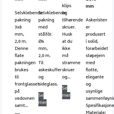
klips
mm
Selvklebende
Selvklebende
og
pakning
pakning
tilhørende
Askeristen
3x8
med
skruer.
er
mm,
stålfôr.
Husk
produsert
2,0 m.
Ø6
at du
i solid,
Denne
mm,
ikke
forarbeidet
flate
2,0 m.
må
støpejern
pakningen
Til
stramme
med
brukes
askeskuffer
skruer
flotte,
til
og
og…
elegante
frontglasset
sideglass.
og
Se
på
usynlige
Se
mer
vedovnen
sammenføynin
mer
samt…
Spesifikasjone
Materiale: