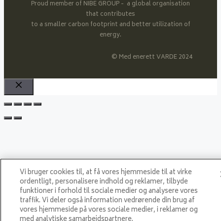
Proud member of NIBE GROUP - a global organisation
that contributes
to a smaller carbon footprint and better utilization of
energy.
© Med enerett VARDE 2024
Close
Vi bruger cookies til, at få vores hjemmeside til at virke
ordentligt, personalisere indhold og reklamer, tilbyde
funktioner i forhold til sociale medier og analysere vores
traffik. Vi deler også information vedrørende din brug af
vores hjemmeside på vores sociale medier, i reklamer og
med analytiske samarbejdspartnere.