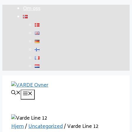
Hopp
Om oss
til
innhold
Meny
Hjem
/
Uncategorized
/ Varde Line 12