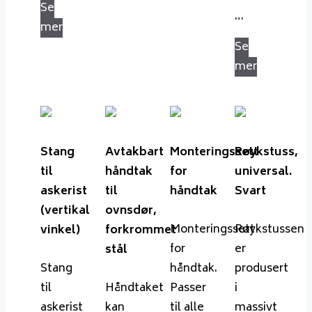
Se
…
mer
Se
mer
Stang
Avtakbart
Monteringssett
Røykstuss,
til
håndtak
for
universal.
askerist
til
håndtak
Svart
(vertikal
ovnsdør,
Monteringssett
Røykstussen
vinkel)
forkrommet
for
er
stål
Stang
håndtak.
produsert
til
Håndtaket
Passer
i
askerist
kan
til alle
massivt