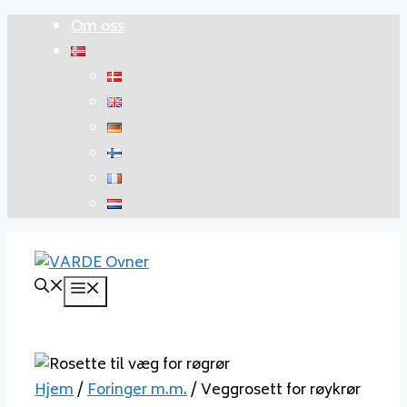
Hopp
Om oss
til
innhold
Meny
Hjem
/
Foringer m.m.
/ Veggrosett for røykrør