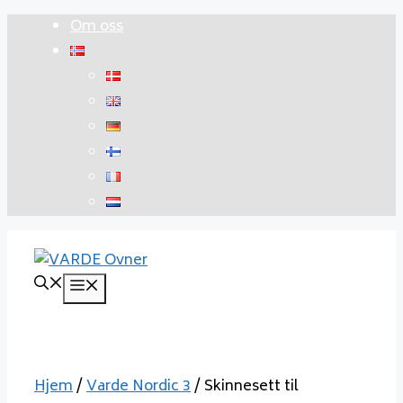
Hopp
Om oss
til
innhold
Meny
Hjem
/
Varde Nordic 3
/ Skinnesett til