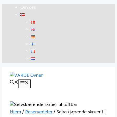
Hopp
Om oss
til
innhold
Meny
Hjem
/
Reservedeler
/ Selvskjærende skruer til