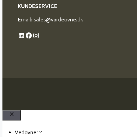
KUNDESERVICE
Email: sales@vardeovne.dk
LinkedIn
Facebook
Instagram
Close
Vedovner