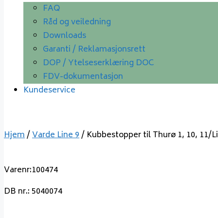
FAQ
Råd og veiledning
Downloads
Garanti / Reklamasjonsrett
DOP / Ytelseserklæring DOC
FDV-dokumentasjon
Kundeservice
Hjem
/
Varde Line 9
/ Kubbestopper til Thurø 1, 10, 11/Lin
Varenr:100474
DB nr.: 5040074