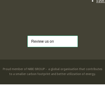
Finn
Proud member of NIBE GROUP - a global organisation that contributes
to a smaller carbon footprint and better utilization of energy.