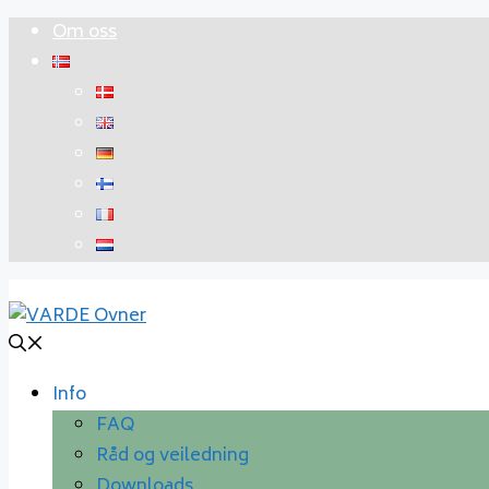
Hopp
Om oss
til
innhold
Info
FAQ
Råd og veiledning
Downloads