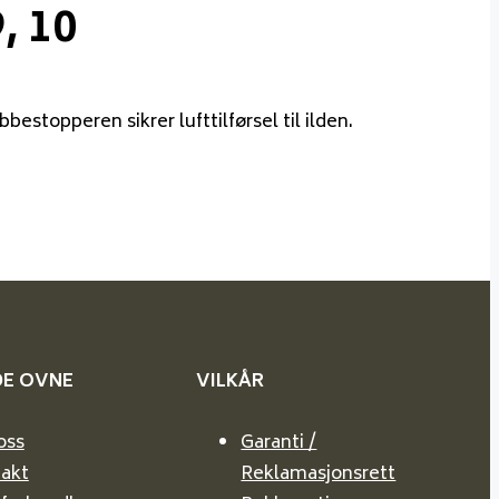
, 10
stopperen sikrer lufttilførsel til ilden.
DE
OVNE
VILKÅR
oss
Garanti /
akt
Reklamasjonsrett