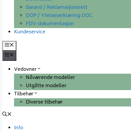
Garanti / Reklamasjonsrett
DOP / Ytelseserklæring DOC
FDV-dokumentasjon
Kundeservice
Meny
Meny
Vedovner
Nåværende modeller
Utgåtte modeller
Tilbehør
Diverse tilbehør
Info