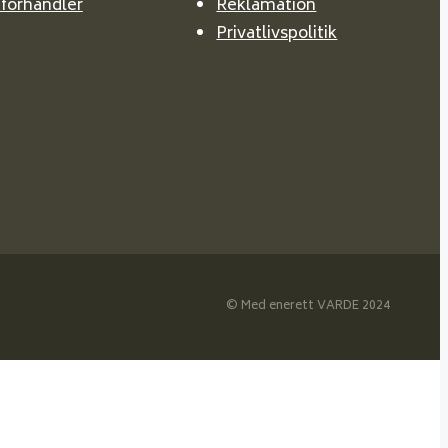
 forhandler
Reklamation
Privatlivspolitik
© Med enerett VARDE 2024