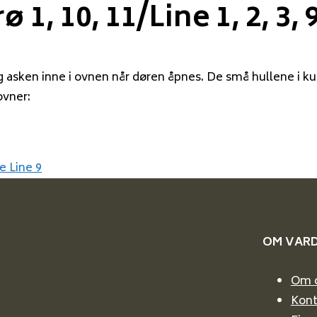
1, 10, 11/Line 1, 2, 3, 9
sken inne i ovnen når døren åpnes. De små hullene i kubbe
ovner:
e Line 9
OM VAR
Om 
Kont