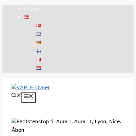
Hopp
Om oss
til
innhold
Meny