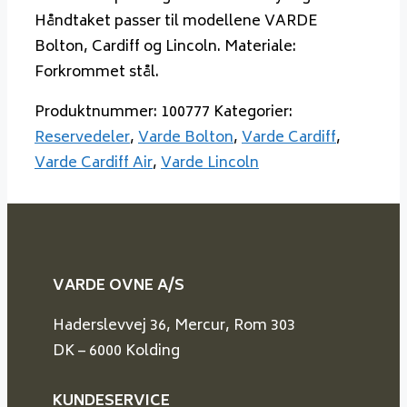
Håndtaket passer til modellene VARDE
Bolton, Cardiff og Lincoln. Materiale:
Forkrommet stål.
Produktnummer:
100777
Kategorier:
Reservedeler
,
Varde Bolton
,
Varde Cardiff
,
Varde Cardiff Air
,
Varde Lincoln
VARDE OVNE A/S
Haderslevvej 36, Mercur, Rom 303
DK – 6000 Kolding
KUNDESERVICE