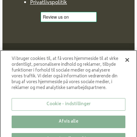
Privatlivspolitik
Vi bruger cookies til, at få vores hjemmeside til at virke
ordentligt, personalisere indhold og reklamer, tilbyde
funktioner i forhold til sociale medier og analysere
Proud member of NIBE GROUP - a global organisation
vores traffik. Vi deler også information vedrørende din
that contributes
brug af vores hjemmeside på vores sociale medier, i
to a smaller carbon footprint and better utilization of
reklamer og med analytiske samarbejdspartnere.
energy.
Cookie - indstillinger
© Med enerett VARDE 2024
Afvis alle
Close