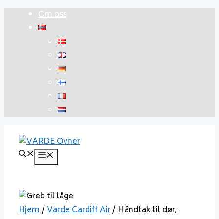
Hopp
Om oss
til
innhold
Meny
Hjem
/
Varde Cardiff Air
/ Håndtak til dør,