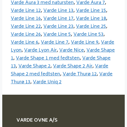
Varde Aura 3 med natursten
,
Varde Aura 7
,
Varde Line 12
,
Varde Line 13
,
Varde Line 15
,
Varde Line 16
,
Varde Line 17
,
Varde Line 18
,
Varde Line 22
,
Varde Line 23
,
Varde Line 25
,
Varde Line 26
,
Varde Line 5
,
Varde Line 53
,
Varde Line 6
,
Varde Line 7
,
Varde Line 9
,
Varde
Lyon
,
Varde Lyon Air
,
Varde Nice
,
Varde Shape
1
,
Varde Shape 1 med fedtsten
,
Varde Shape
13
,
Varde Shape 2
,
Varde Shape 2 Air
,
Varde
Shape 2 med fedtsten
,
Varde Thurø 12
,
Varde
Thurø 13
,
Varde Uniq 2
VARDE OVNE A/S