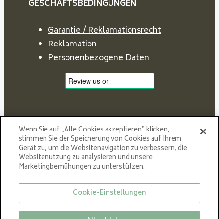
GESCHÄFTSBEDINGUNGEN
Garantie / Reklamationsrecht
Reklamation
Personenbezogene Daten
Wenn Sie auf „Alle Cookies akzeptieren“ klicken,
stimmen Sie der Speicherung von Cookies auf Ihrem
Gerät zu, um die Websitenavigation zu verbessern, die
Websitenutzung zu analysieren und unsere
Marketingbemühungen zu unterstützen.
Proud member of NIBE GROUP - a global organisation
that contributes
Cookie-Einstellungen
to a smaller carbon footprint and better utilization of
energy.