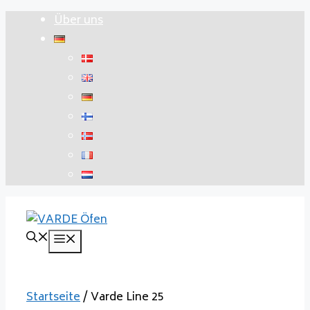
Zum
Über uns
Inhalt
springen
Menü
Startseite
/ Varde Line 25