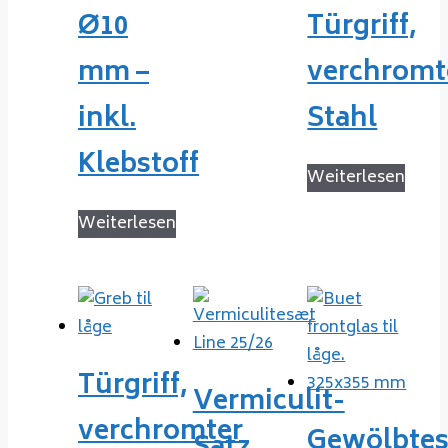
Ø10
Türgriff,
mm –
verchromt
inkl.
Stahl
Klebstoff
Weiterlesen
Weiterlesen
Türgriff,
Vermiculit-
verchromter
Gewölbte