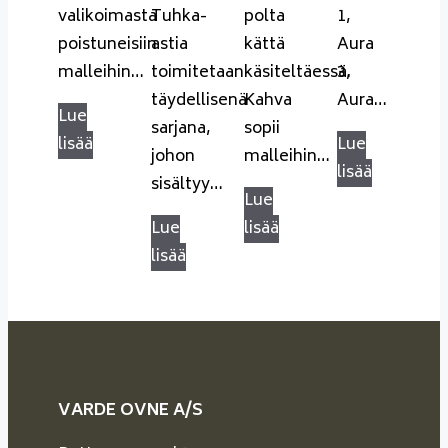
valikoimasta
Tuhka-
polta
1,
poistuneisiin
astia
kättä
Aura
malleihin…
toimitetaan
käsiteltäessä.
3,
täydellisenä
Kahva
Aura…
Lue
sarjana,
sopii
lisää
Lue
johon
malleihin…
lisää
sisältyy…
Lue
Lue
lisää
lisää
VARDE OVNE A/S