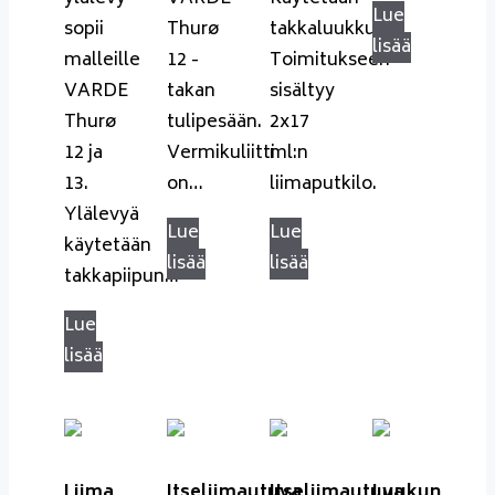
Lue
sopii
Thurø
takkaluukkuun.
lisää
malleille
12 -
Toimitukseen
VARDE
takan
sisältyy
Thurø
tulipesään.
2x17
12 ja
Vermikuliitti
ml:n
13.
on…
liimaputkilo.
Ylälevyä
Lue
Lue
käytetään
lisää
lisää
takkapiipun…
Lue
lisää
Liima
Itseliimautuva
Itseliimautuva
Luukun