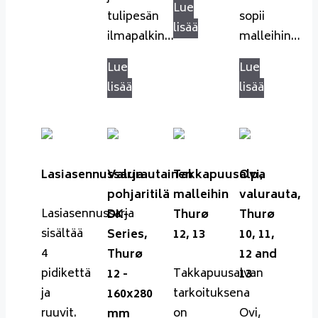
Lue
tulipesän
sopii
lisää
ilmapalkin…
malleihin…
Lue
Lue
lisää
lisää
Lasiasennussarja
Valurautainen
Takkapuusalpa
Ovi,
pohjaritilä
malleihin
valurauta,
Lasiasennussarja
DK-
Thurø
Thurø
sisältää
Series,
12, 13
10, 11,
4
Thurø
12 and
pidikettä
Takkapuusalvan
12 -
13
ja
tarkoituksena
160x280
ruuvit.
on
Ovi,
mm