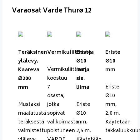
Varaosat Varde Thurø 12
Teräksinen
Vermikuliittisarja
Eriste
Eriste
ylälevy.
Ø10
Ø10
Vermikuliittisarja
Kaareva
mm,
mm
koostuu
Ø200
sis.
7
Eriste
mm
liima
osasta,
Ø10
Mustaksi
jotka
Eriste
mm,
maalatusta
sopivat
Ø10
2,0 m.
teräksestä
valikoimasta
mm,
Käytetään
valmistettu
poistuneen
2,5 m.
takkaluukkuu
ylälevy
VARDE
Käytetään