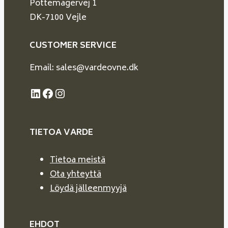
Pottemagervej 1
DK-7100 Vejle
CUSTOMER SERVICE
Email: sales@vardeovne.dk
LinkedIn
Facebook
Instagram
TIETOA VARDE
Tietoa meistä
Ota yhteyttä
Löydä jälleenmyyjä
EHDOT