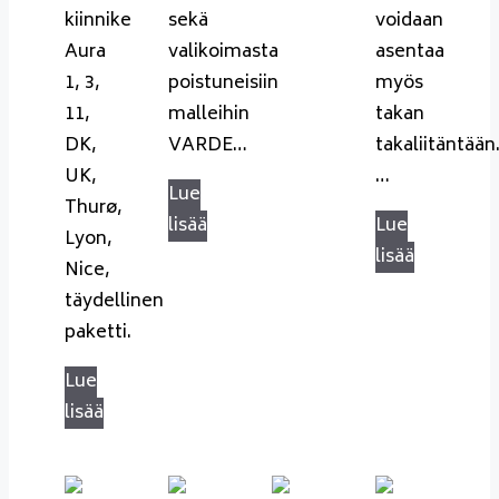
kiinnike
sekä
voidaan
Aura
valikoimasta
asentaa
1, 3,
poistuneisiin
myös
11,
malleihin
takan
DK,
VARDE…
takaliitäntään
UK,
…
Lue
Thurø,
lisää
Lue
Lyon,
lisää
Nice,
täydellinen
paketti.
Lue
lisää