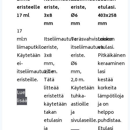
eristeelle
eriste,
eriste,
etulasi.
17 ml
3x8
Ø6
403x258
mm
mm
mm
17
ml:n
Itseliimautuva
Teräsvahvisteinen
Luukun
liimaputkilo.
eriste,
itseliimautuva
etulasi.
Käytetään
3x8
eriste.
Pitkäikäinen
ei-
mm,
Ø6
keraaminen
itseliimautuville
2,0 m.
mm,
lasi
eristeille.
Tätä
2,0 m.
kestää
litteää
Käytetään
korkeita
Lue
eristettä
tuhka-
lämpötiloja
lisää
käytetään
astioille
ja on
takan
ja
helppo
etulasin
sivulaseille.
puhdistaa.
ja
Etulasi