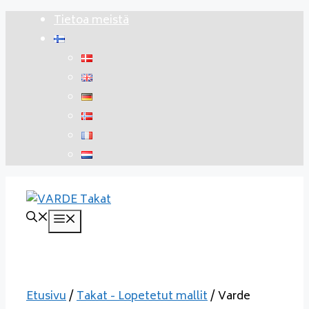
Siirry
Tietoa meistä
sisältöön
Valikko
Etusivu
/
Takat - Lopetetut mallit
/ Varde