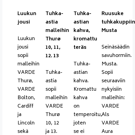
Luukun
Tuhka-
Tuhka-
Ruusuke
jousi
astia
astian
tuhkakuppiin
malleihin
kahva,
Musta
Luukun
Thurø
kromattu
jousi
Seinäsäädin
10, 11,
teräs
sopii
savuhormiin.
12. 13
malleihin
Tuhka-
Musta.
VARDE
Tuhka-
astian
Sopii
Thurø,
astia
kahva.
seuraaviin
VARDE
sopii
Kromattu
nykyisiin
Bolton,
malleihin
kahva
malleihin:
Cardiff
VARDE
on
VARDE
ja
Thurø
temperoitu,
Als
Lincoln
10, 12
joten
VARDE
sekä
ja 13.
se ei
Aura