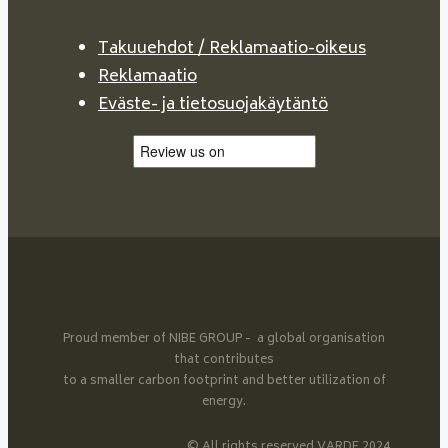
Takuuehdot / Reklamaatio-oikeus
Reklamaatio
Eväste- ja tietosuojakäytäntö
Proud member of NIBE GROUP - a global organisation
that contributes
to a smaller carbon footprint and better utilization of
energy.
© All rights reserved VARDE 2024