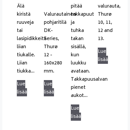
Älä
pitää
valurauta,
kiristä
Valurautainen
takkapuut
Thurø
ruuveja
pohjaritilä
ja
10, 11,
tai
DK-
tuhka
12 and
lasipidikkeitä
Series,
takan
13.
liian
Thurø
sisällä,
Lue
tiukalle.
12 -
kun
lisää
Liian
160x280
luukku
tiukka…
mm.
avataan.
Takkapuusalvan
Lue
Lue
pienet
lisää
lisää
aukot…
Lue
lisää