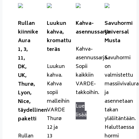
Rullan
Luukun
Kahva-
Savuhormi
kiinnike
kahva,
asennussarja
Universal
Aura
kromattu
Musta
Kahva-
1, 3,
teräs
asennussarja.
Savuhormi
11,
Luukun
Sopii
on
DK,
kahva.
kaikkiin
valmistettu
UK,
Kahva
VARDE-
massiivivalur
Thurø,
sopii
takkoihin.
ja
Lyon,
malleihin
asennetaan
Nice,
Lue
VARDE
takan
täydellinen
lisää
Thurø
yläliitäntään.
paketti
12 ja
Haluttaessa
Rullan
13
hormi