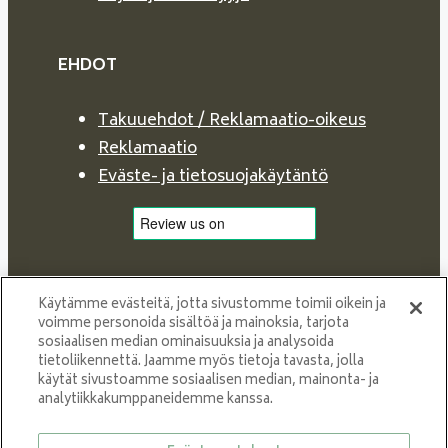
EHDOT
Takuuehdot / Reklamaatio-oikeus
Reklamaatio
Eväste- ja tietosuojakäytäntö
Käytämme evästeitä, jotta sivustomme toimii oikein ja
voimme personoida sisältöä ja mainoksia, tarjota
sosiaalisen median ominaisuuksia ja analysoida
tietoliikennettä. Jaamme myös tietoja tavasta, jolla
käytät sivustoamme sosiaalisen median, mainonta- ja
analytiikkakumppaneidemme kanssa.
Proud member of NIBE GROUP - a global organisation
that contributes