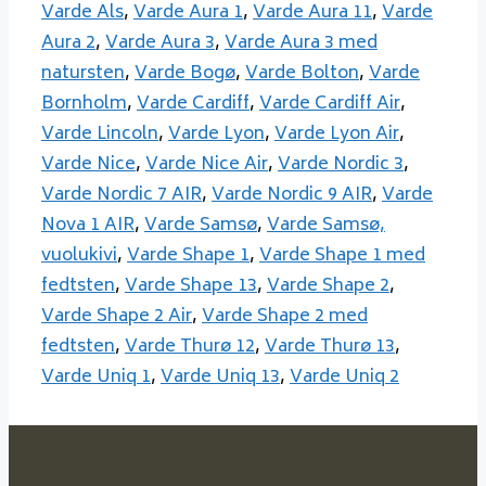
Varde Als
,
Varde Aura 1
,
Varde Aura 11
,
Varde
Aura 2
,
Varde Aura 3
,
Varde Aura 3 med
natursten
,
Varde Bogø
,
Varde Bolton
,
Varde
Bornholm
,
Varde Cardiff
,
Varde Cardiff Air
,
Varde Lincoln
,
Varde Lyon
,
Varde Lyon Air
,
Varde Nice
,
Varde Nice Air
,
Varde Nordic 3
,
Varde Nordic 7 AIR
,
Varde Nordic 9 AIR
,
Varde
Nova 1 AIR
,
Varde Samsø
,
Varde Samsø,
vuolukivi
,
Varde Shape 1
,
Varde Shape 1 med
fedtsten
,
Varde Shape 13
,
Varde Shape 2
,
Varde Shape 2 Air
,
Varde Shape 2 med
fedtsten
,
Varde Thurø 12
,
Varde Thurø 13
,
Varde Uniq 1
,
Varde Uniq 13
,
Varde Uniq 2