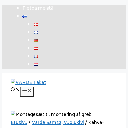
Siirry
Tietoa meistä
sisältöön
Valikko
Etusivu
/
Varde Samsø, vuolukivi
/ Kahva-