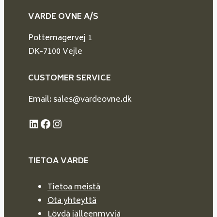
VARDE OVNE A/S
Pottemagervej 1
DK-7100 Vejle
CUSTOMER SERVICE
Email: sales@vardeovne.dk
LinkedIn
Facebook
Instagram
TIETOA VARDE
Tietoa meistä
Ota yhteyttä
Löydä jälleenmyyjä