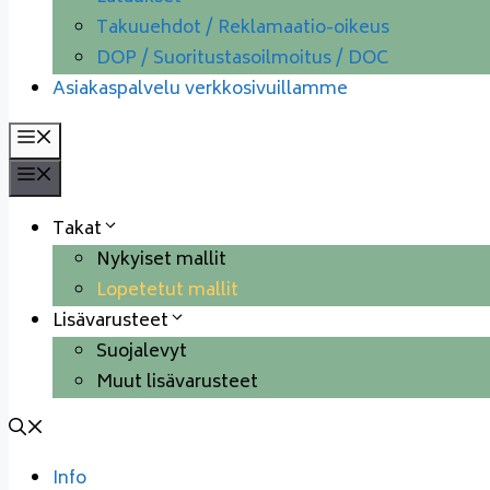
Takuuehdot / Reklamaatio-oikeus
DOP / Suoritustasoilmoitus / DOC
Asiakaspalvelu verkkosivuillamme
Valikko
Valikko
Takat
Nykyiset mallit
Lopetetut mallit
Lisävarusteet
Suojalevyt
Muut lisävarusteet
Info