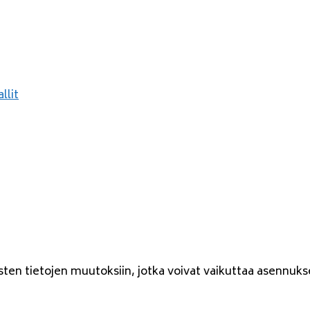
llit
ten tietojen muutoksiin, jotka voivat vaikuttaa asennuks