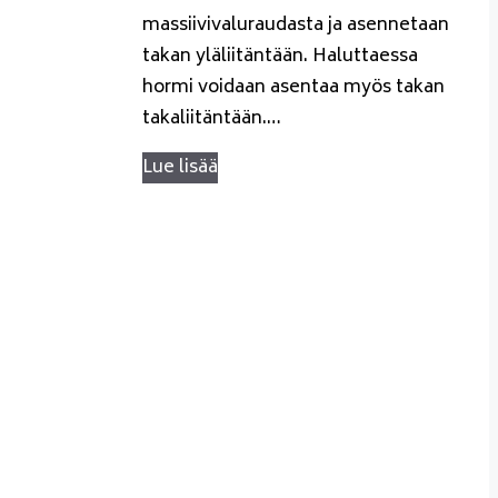
massiivivaluraudasta ja asennetaan
takan yläliitäntään. Haluttaessa
hormi voidaan asentaa myös takan
takaliitäntään.…
Lue lisää