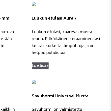
Ø6 mm
Luukun etulasi Aura 7
mautuva
Luukun etulasi, kaareva, musta
tetään
reuna. Pitkäikäinen keraaminen lasi
lle.
kestää korkeita lämpötiloja ja on
helppo puhdistaa.…
Lue lisää
Savuhormi Universal Musta
kaikkiin
Savuhormi on valmistettu