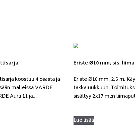
ttisarja
Eriste Ø10 mm, sis. liima
tisarja koostuu 4 osasta ja
Eriste Ø10 mm, 2,5 m. Kä
pesään malleissa VARDE
takkaluukkuun. Toimituk
RDE Aura 11 ja…
sisältyy 2x17 ml:n liimaput
Lue lisää