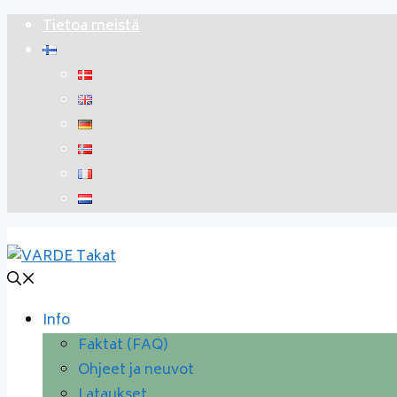
Siirry
Tietoa meistä
sisältöön
Info
Faktat (FAQ)
Ohjeet ja neuvot
Lataukset