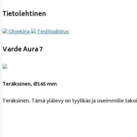
Tietolehtinen
Ohjekirja
Testitodistus
Varde Aura 7
Teräksinen, Ø165 mm
Teräksinen. Tämä ylälevy on tyylikäs ja useimmille tako