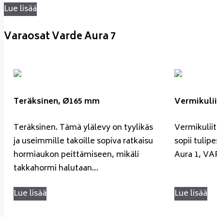
Lue lisää
Varaosat Varde Aura 7
Teräksinen, Ø165 mm
Vermikulii
Teräksinen. Tämä ylälevy on tyylikäs
Vermikuliit
ja useimmille takoille sopiva ratkaisu
sopii tuli
hormiaukon peittämiseen, mikäli
Aura 1, VA
takkahormi halutaan…
Lue lisää
Lue lisää