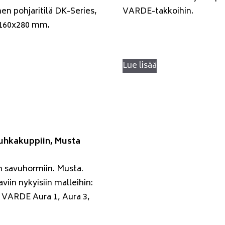
en pohjaritilä DK-Series,
VARDE-takkoihin.
 160x280 mm.
Lue lisää
uhkakuppiin, Musta
n savuhormiin. Musta.
aviin nykyisiin malleihin:
VARDE Aura 1, Aura 3,