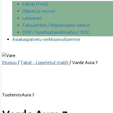
Faktat (FAQ)
Ohjeet ja neuvot
Lataukset
Takuuehdot / Reklamaatio-oikeus
DOP / Suoritustasoilmoitus / DOC
Asiakaspalvelu verkkosivuillamme
Etusivu
/
Takat - Lopetetut mallit
/ Varde Aura 7
Tuotenro:Aura 7