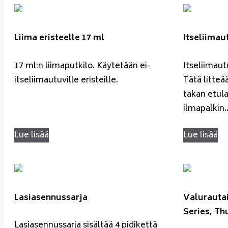
Liima eristeelle 17 ml
Itseliimau
17 ml:n liimaputkilo. Käytetään ei-
Itseliimaut
itseliimautuville eristeille.
Tätä litteä
takan etula
ilmapalkin
Lue lisää
Lue lisää
Lasiasennussarja
Valurautai
Series, Th
Lasiasennussarja sisältää 4 pidikettä