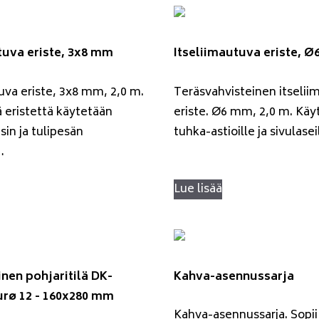
tuva eriste, 3x8 mm
Itseliimautuva eriste, 
uva eriste, 3x8 mm, 2,0 m.
Teräsvahvisteinen itselii
ä eristettä käytetään
eriste. Ø6 mm, 2,0 m. Käy
sin ja tulipesän
tuhka-astioille ja sivulasei
…
Lue lisää
nen pohjaritilä DK-
Kahva-asennussarja
urø 12 - 160x280 mm
Kahva-asennussarja. Sopii 