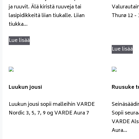
ja ruuvit. Älä kiristä ruuveja tai
Valurautain
lasipidikkeitä liian tiukalle. Liian
Thurø 12 -
tiukka…
Lue lisää
Lue lisää
Luukun jousi
Ruusuke t
Luukun jousi sopii malleihin VARDE
Seinäsäädi
Nordic 3, 5, 7, 9 og VARDE Aura 7
Sopii seura
VARDE Als 
Aura…