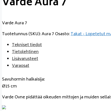
Varde Aura 7
Varde Aura 7
Tuotetunnus (SKU):
Aura 7
Osasto:
Takat - Lopetetut ma
Tekniset tiedot
Tietolehtinen
Lisävarusteet
Varaosat
Savuhormin halkaisija:
Ø15 cm
Varde Ovne pidättää oikeuden mittojen ja muiden sellais