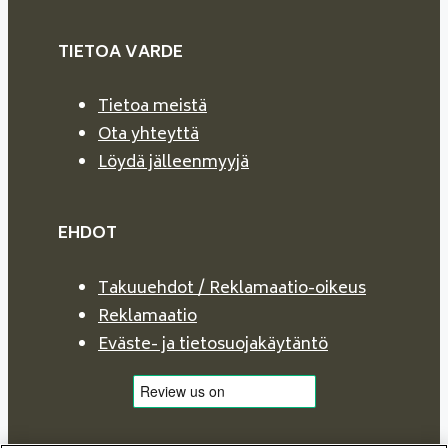
TIETOA VARDE
Tietoa meistä
Ota yhteyttä
Löydä jälleenmyyjä
EHDOT
Takuuehdot / Reklamaatio-oikeus
Reklamaatio
Eväste- ja tietosuojakäytäntö