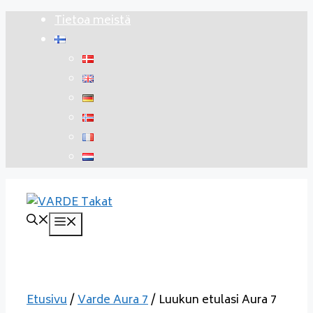
Siirry
Tietoa meistä
sisältöön
Valikko
Etusivu
/
Varde Aura 7
/ Luukun etulasi Aura 7