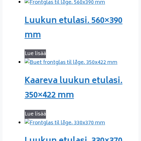
Luukun etulasi. 560×390
mm
Lue lisää
Kaareva luukun etulasi.
350×422 mm
Lue lisää