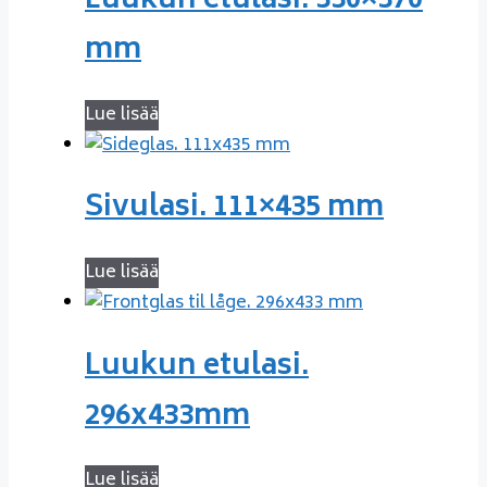
Luukun etulasi. 330×370
mm
Lue lisää
Sivulasi. 111×435 mm
Lue lisää
Luukun etulasi.
296x433mm
Lue lisää