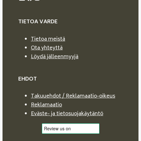
TIETOA VARDE
Tietoa meistä
Ota yhteyttä
Löydä jälleenmyyjä
EHDOT
Takuuehdot / Reklamaatio-oikeus
Reklamaatio
Eväste- ja tietosuojakäytäntö