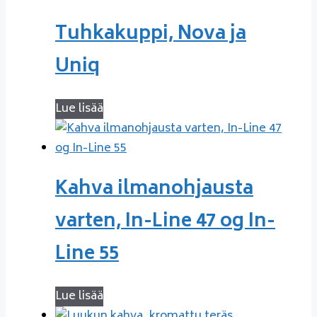
Tuhkakuppi, Nova ja
Uniq
Lue lisää
Kahva ilmanohjausta
varten, In-Line 47 og In-
Line 55
Lue lisää