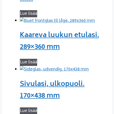
Lue lisää
Kaareva luukun etulasi.
289×360 mm
Lue lisää
Sivulasi, ulkopuoli.
170×438 mm
Lue lisää