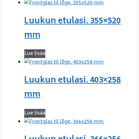
Luukun etulasi. 355×520
mm
Lue lisää
Luukun etulasi. 403×258
mm
Lue lisää