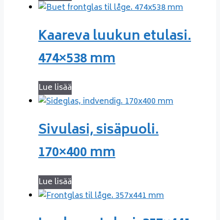
Kaareva luukun etulasi.
474×538 mm
Lue lisää
Sivulasi, sisäpuoli.
170×400 mm
Lue lisää