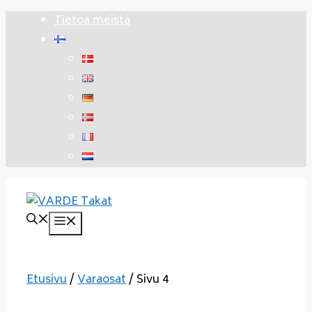
Siirry
Tietoa meistä
sisältöön
Valikko
Etusivu
/
Varaosat
/ Sivu 4