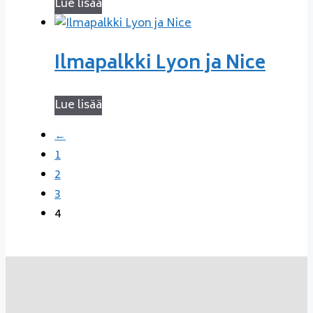
Lue lisää
Ilmapalkki Lyon ja Nice
Lue lisää
←
1
2
3
4