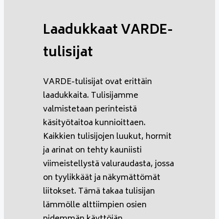
Laadukkaat VARDE-
tulisijat
VARDE-tulisijat ovat erittäin
laadukkaita. Tulisijamme
valmistetaan perinteistä
käsityötaitoa kunnioittaen.
Kaikkien tulisijojen luukut, hormit
ja arinat on tehty kauniisti
viimeistellystä valuraudasta, jossa
on tyylikkäät ja näkymättömät
liitokset. Tämä takaa tulisijan
lämmölle alttiimpien osien
pidemmän käyttöiän.