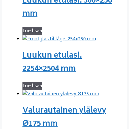
Luukun etulasi. 366×256
mm
Lue lisää
Luukun etulasi.
2254×2504 mm
Lue lisää
Valurautainen ylälevy
Ø175 mm