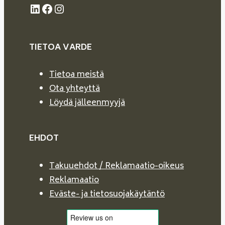
LinkedIn
Facebook
Instagram
TIETOA VARDE
Tietoa meistä
Ota yhteyttä
Löydä jälleenmyyjä
EHDOT
Takuuehdot / Reklamaatio-oikeus
Reklamaatio
Eväste- ja tietosuojakäytäntö