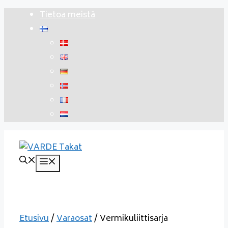
Siirry
Tietoa meistä
sisältöön
Valikko
Etusivu
/
Varaosat
/ Vermikuliittisarja