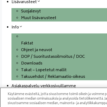
Lisävarusteet
Suojalevyt
Muut lisävarusteet
Info
Faktat
Ohjeet ja neuvot
DOP / Suoritustasoilmoitus / DOC
Downloads
Takat – Lopetetut mallit
Takuuehdot / Reklamaatio-oikeus
Asiakaspalvelu verkkosivuillamme
Käytämme evästeitä, jotta sivustomme toimii oikein ja voimme per
sosiaalisen median ominaisuuksia ja analysoida tietoliikennettä. J
sivustoamme sosiaalisen median, mainonta- ja analytiikkakump