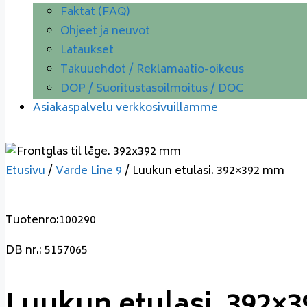
Faktat (FAQ)
Ohjeet ja neuvot
Lataukset
Takuuehdot / Reklamaatio-oikeus
DOP / Suoritustasoilmoitus / DOC
Asiakaspalvelu verkkosivuillamme
Etusivu
/
Varde Line 9
/ Luukun etulasi. 392×392 mm
Tuotenro:100290
DB nr.: 5157065