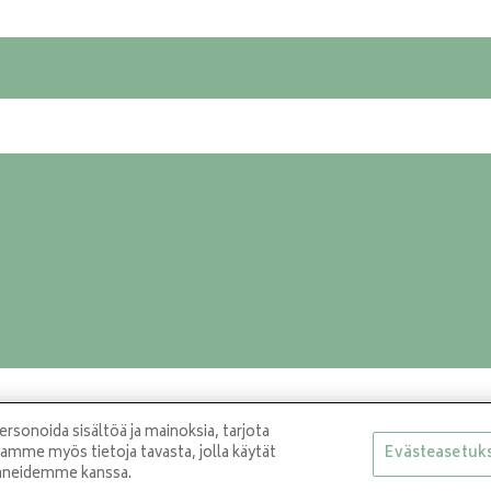
sonoida sisältöä ja mainoksia, tarjota
aamme myös tietoja tavasta, jolla käytät
Evästeasetuk
paneidemme kanssa.