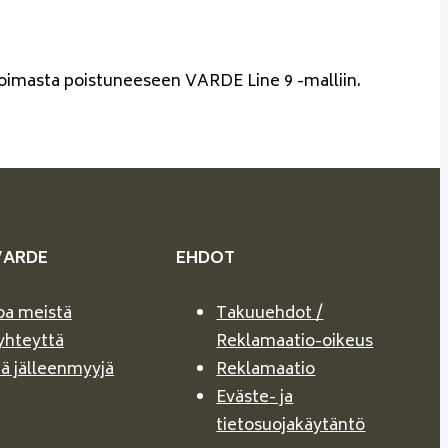
likoimasta poistuneeseen VARDE Line 9 -malliin.
VARDE
EHDOT
oa meistä
Takuuehdot /
yhteyttä
Reklamaatio-oikeus
ä jälleenmyyjä
Reklamaatio
Eväste- ja
tietosuojakäytäntö