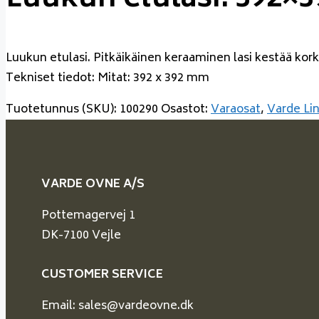
Luukun etulasi. 392×
Luukun etulasi. Pitkäikäinen keraaminen lasi kestää kork
Tekniset tiedot: Mitat: 392 x 392 mm
Tuotetunnus (SKU):
100290
Osastot:
Varaosat
,
Varde Lin
VARDE OVNE A/S
Pottemagervej 1
DK-7100 Vejle
CUSTOMER SERVICE
Email: sales@vardeovne.dk