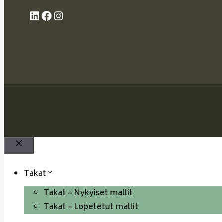
LinkedIn
Facebook
Instagram
Sulje
Takat
Takat – Nykyiset mallit
Takat – Lopetetut mallit