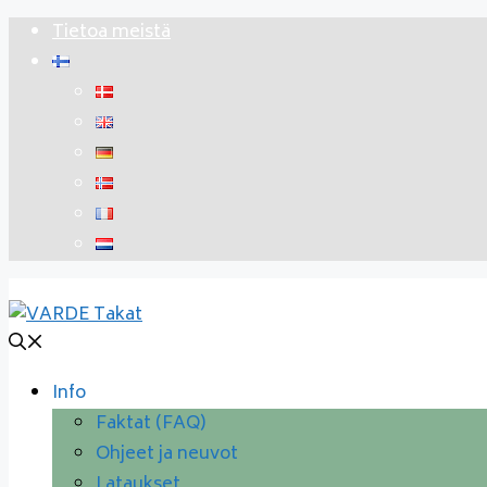
Siirry
Tietoa meistä
sisältöön
Info
Faktat (FAQ)
Ohjeet ja neuvot
Lataukset