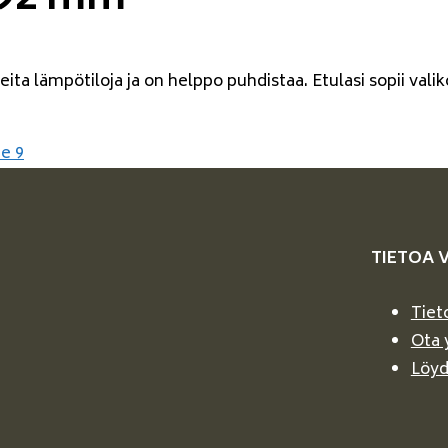
392 mm
eita lämpötiloja ja on helppo puhdistaa. Etulasi sopii va
e 9
TIETOA 
Tiet
Ota 
Löyd