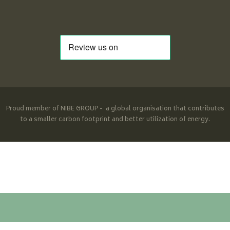
Proud member of NIBE GROUP - a global organisation that contributes
to a smaller carbon footprint and better utilization of energy.