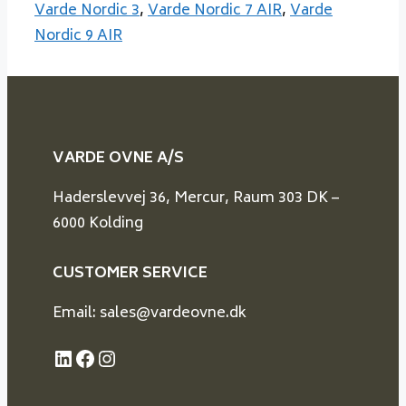
Varde Nordic 3
,
Varde Nordic 7 AIR
,
Varde
Nordic 9 AIR
VARDE OVNE A/S
Haderslevvej 36, Mercur, Raum 303 DK –
6000 Kolding
CUSTOMER SERVICE
Email: sales@vardeovne.dk
LinkedIn
Facebook
Instagram