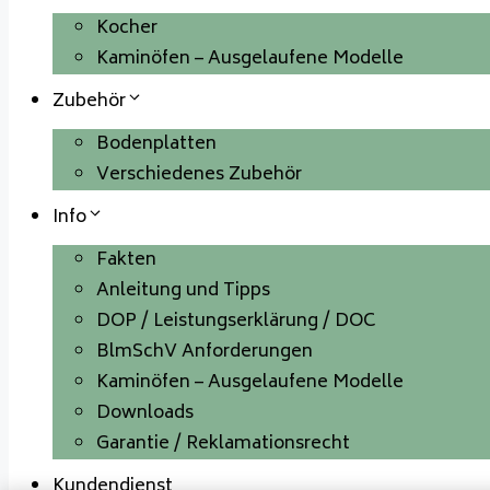
Kocher
Kaminöfen – Ausgelaufene Modelle
Zubehör
Bodenplatten
Verschiedenes Zubehör
Info
Fakten
Anleitung und Tipps
DOP / Leistungserklärung / DOC
BlmSchV Anforderungen
Kaminöfen – Ausgelaufene Modelle
Downloads
Garantie / Reklamationsrecht
Kundendienst