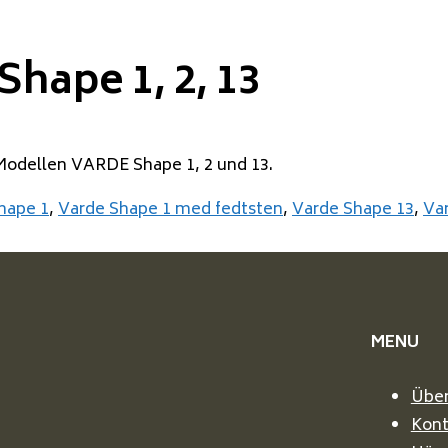
Shape 1, 2, 13
 Modellen VARDE Shape 1, 2 und 13.
hape 1
,
Varde Shape 1 med fedtsten
,
Varde Shape 13
,
Va
MENU
Über
Kont