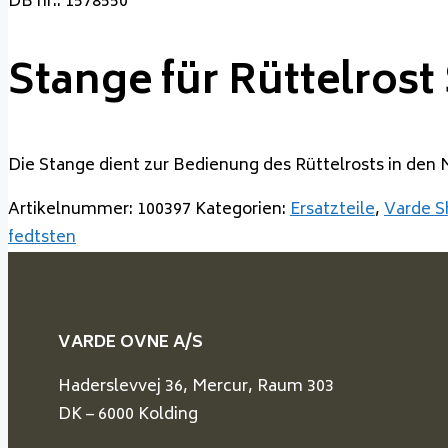
DB nr.: 1578550
Stange für Rüttelrost 
Die Stange dient zur Bedienung des Rüttelrosts in den
Artikelnummer:
100397
Kategorien:
Ersatzteile
,
Varde S
fedtsten
VARDE OVNE A/S
Haderslevvej 36, Mercur, Raum 303
DK – 6000 Kolding