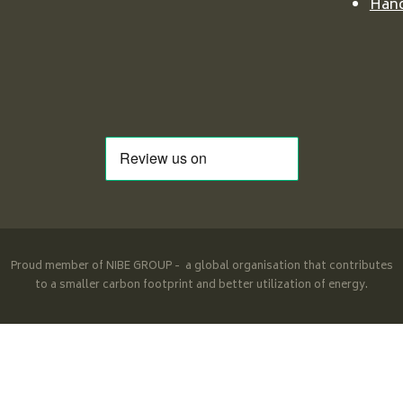
Händ
Proud member of NIBE GROUP - a global organisation that contributes
to a smaller carbon footprint and better utilization of energy.