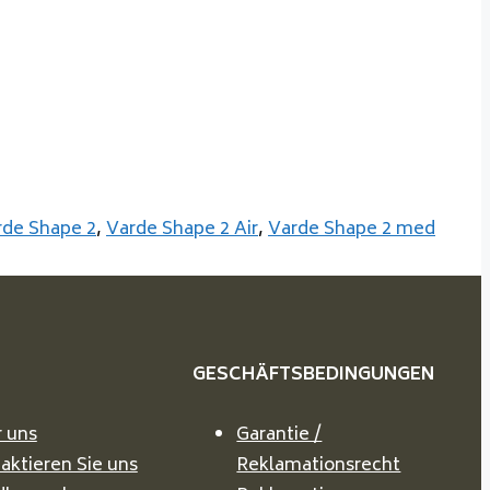
rde Shape 2
,
Varde Shape 2 Air
,
Varde Shape 2 med
GESCHÄFTSBEDINGUNGEN
 uns
Garantie /
aktieren Sie uns
Reklamationsrecht