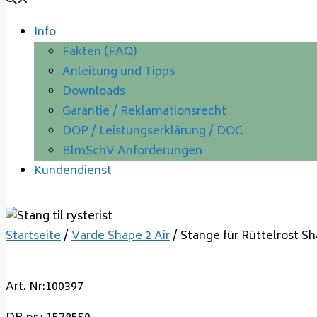
Info
Fakten (FAQ)
Anleitung und Tipps
Downloads
Garantie / Reklamationsrecht
DOP / Leistungserklärung / DOC
BlmSchV Anforderungen
Kundendienst
Startseite
/
Varde Shape 2 Air
/ Stange für Rüttelrost Sh
Art. Nr:100397