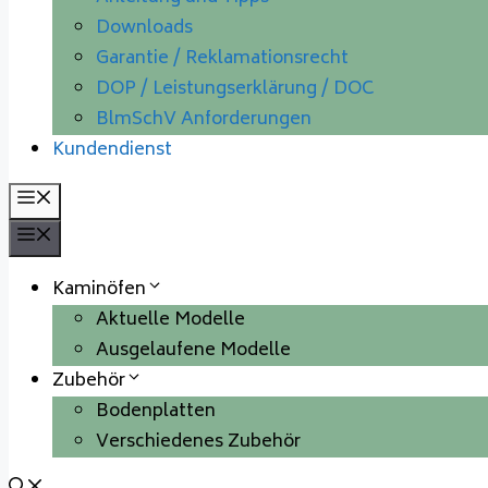
Downloads
Garantie / Reklamationsrecht
DOP / Leistungserklärung / DOC
BlmSchV Anforderungen
Kundendienst
Menü
Menü
Kaminöfen
Aktuelle Modelle
Ausgelaufene Modelle
Zubehör
Bodenplatten
Verschiedenes Zubehör