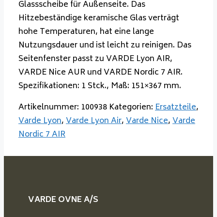
Glassscheibe für Außenseite. Das
Hitzebeständige keramische Glas verträgt
hohe Temperaturen, hat eine lange
Nutzungsdauer und ist leicht zu reinigen. Das
Seitenfenster passt zu VARDE Lyon AIR,
VARDE Nice AUR und VARDE Nordic 7 AIR.
Spezifikationen: 1 Stck., Maß: 151×367 mm.
Artikelnummer:
100938
Kategorien:
Ersatzteile
,
Varde Lyon
,
Varde Lyon Air
,
Varde Nice
,
Varde
Nordic 7 AIR
VARDE OVNE A/S