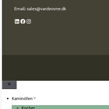
Email: sales@vardeovne.dk
LinkedIn
Facebook
Instagram
Schließen
Kaminöfen
Kocher