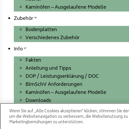
Kaminöfen – Ausgelaufene Modelle
Zubehör
Bodenplatten
Verschiedenes Zubehör
Info
Fakten
Anleitung und Tipps
DOP / Leistungserklärung / DOC
BlmSchV Anforderungen
Kaminöfen – Ausgelaufene Modelle
Downloads
Garantie / Reklamationsrecht
Wenn Sie auf „Alle Cookies akzeptieren“ klicken, stimmen Sie de
um die Websitenavigation zu verbessern, die Websitenutzung zu 
Kundendienst
Marketingbemühungen zu unterstützen.