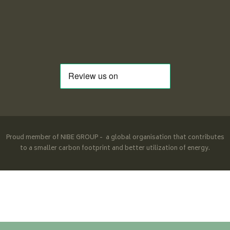
Proud member of NIBE GROUP - a global organisation that contributes
to a smaller carbon footprint and better utilization of energy.