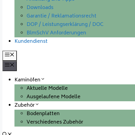
Downloads
Garantie / Reklamationsrecht
DOP / Leistungserklärung / DOC
BlmSchV Anforderungen
Kundendienst
Menü
Menü
Kaminöfen
Aktuelle Modelle
Ausgelaufene Modelle
Zubehör
Bodenplatten
Verschiedenes Zubehör