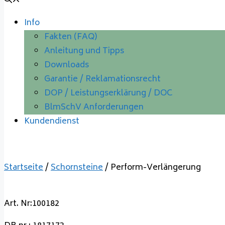
Info
Fakten (FAQ)
Anleitung und Tipps
Downloads
Garantie / Reklamationsrecht
DOP / Leistungserklärung / DOC
BlmSchV Anforderungen
Kundendienst
Startseite
/
Schornsteine
/ Perform-Verlängerung
Art. Nr:100182