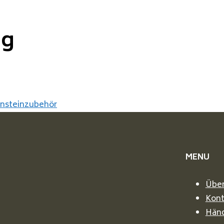
ng
nsteinzubehör
MENU
Über
Kont
Händ