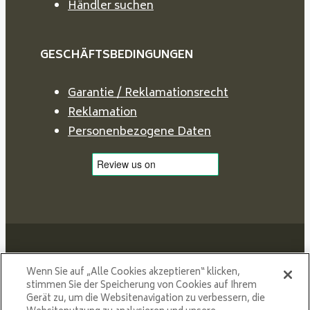
Händler suchen
GESCHÄFTSBEDINGUNGEN
Garantie / Reklamationsrecht
Reklamation
Personenbezogene Daten
Wenn Sie auf „Alle Cookies akzeptieren“ klicken,
stimmen Sie der Speicherung von Cookies auf Ihrem
Proud member of NIBE GROUP - a global organisation
Gerät zu, um die Websitenavigation zu verbessern, die
that contributes