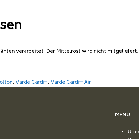
isen
hten verarbeitet. Der Mittelrost wird nicht mitgeliefer
olton
,
Varde Cardiff
,
Varde Cardiff Air
MENU
Über