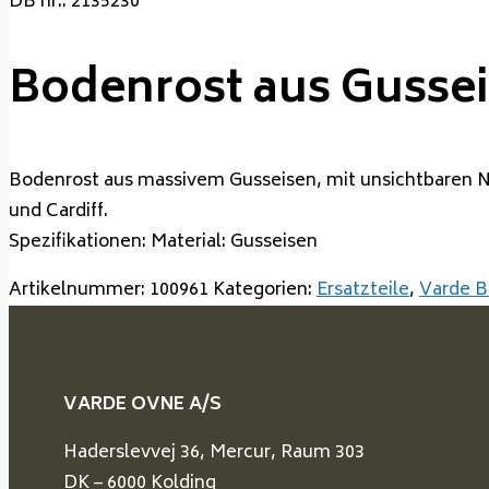
DB nr.: 2135230
Bodenrost aus Gusse
Bodenrost aus massivem Gusseisen, mit unsichtbaren Nä
und Cardiff.
Spezifikationen: Material: Gusseisen
Artikelnummer:
100961
Kategorien:
Ersatzteile
,
Varde B
VARDE OVNE A/S
Haderslevvej 36, Mercur, Raum 303
DK – 6000 Kolding