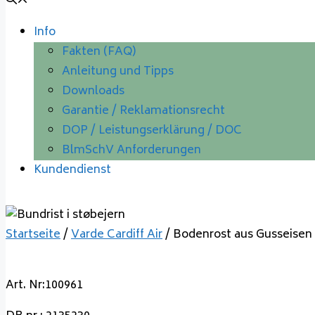
Info
Fakten (FAQ)
Anleitung und Tipps
Downloads
Garantie / Reklamationsrecht
DOP / Leistungserklärung / DOC
BlmSchV Anforderungen
Kundendienst
Startseite
/
Varde Cardiff Air
/ Bodenrost aus Gusseisen
Art. Nr:100961