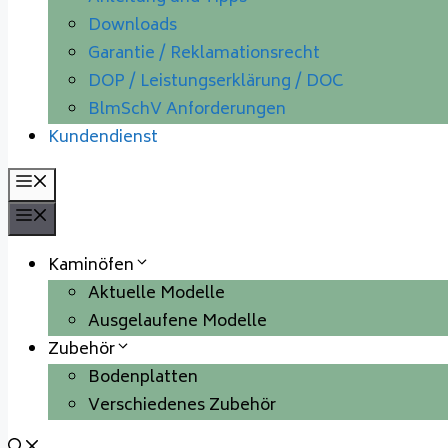
Downloads
Garantie / Reklamationsrecht
DOP / Leistungserklärung / DOC
BlmSchV Anforderungen
Kundendienst
Menü
Menü
Kaminöfen
Aktuelle Modelle
Ausgelaufene Modelle
Zubehör
Bodenplatten
Verschiedenes Zubehör