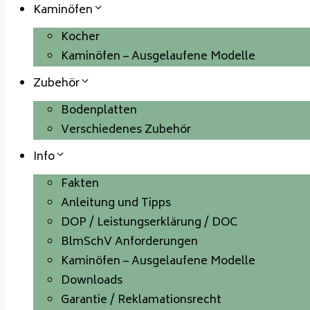
Kaminöfen
Kocher
Kaminöfen – Ausgelaufene Modelle
Zubehör
Bodenplatten
Verschiedenes Zubehör
Info
Fakten
Anleitung und Tipps
DOP / Leistungserklärung / DOC
BlmSchV Anforderungen
Kaminöfen – Ausgelaufene Modelle
Downloads
Garantie / Reklamationsrecht