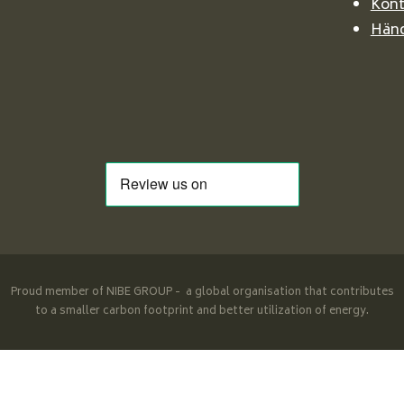
Kont
Händ
Proud member of NIBE GROUP - a global organisation that contributes
to a smaller carbon footprint and better utilization of energy.