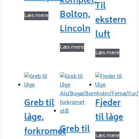
komplet,
Til
Bolton,
Læs mere
ekstern
Lincoln
luft
Læs mere
Læs mere
Greb til
Fjeder
låge,
til låge
Greb til
forkromet
Læs mere