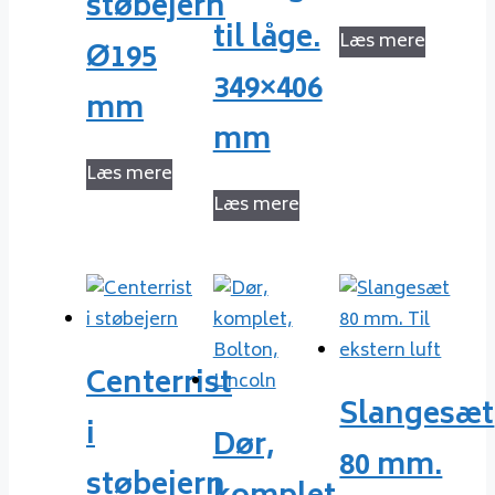
støbejern
til låge.
Læs mere
Ø195
349×406
mm
mm
Læs mere
Læs mere
Centerrist
Slangesæt
i
Dør,
80 mm.
støbejern