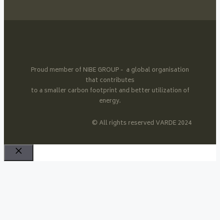
Proud member of NIBE GROUP - a global organisation
that contributes
to a smaller carbon footprint and better utilization of
energy.
© All rights reserved VARDE 2024
Luk