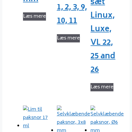
sæt
1, 2, 3, 9,
Linux,
Læs mere
10, 11
Luxe,
Læs mere
VL 22,
25 and
26
Læs mere