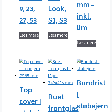
mm –
9, 23,
Look,
inkl.
27, 53
S1, S3
lim
Læs mere
Læs mere
Læs mere
Bundrist
Top
i
Buet
cover i
støbejern
frontglas