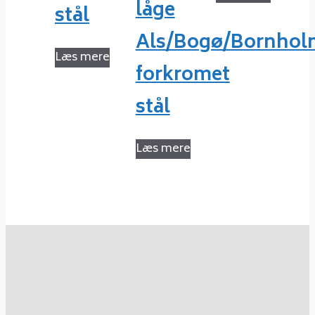
låge
stål
Als/Bogø/Bornhol
Læs mere
forkromet
stål
Læs mere