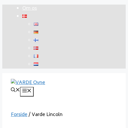
Hop
Om os
til
indhold
Menu
Forside
/ Varde Lincoln