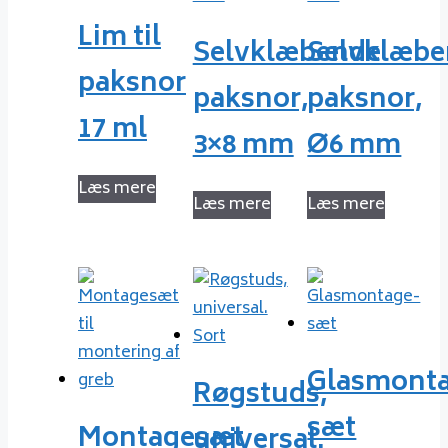
Lim til
Selvklæbende
Selvklæb
paksnor
paksnor,
paksnor,
17 ml
3×8 mm
Ø6 mm
Læs mere
Læs mere
Læs mere
Glasmont
Røgstuds,
sæt
Montagesæt
universal.