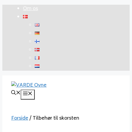
Hop
Om os
til
indhold
Menu
Forside
/ Tilbehør til skorsten