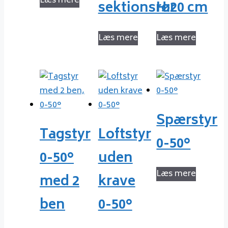
Læs mere
sektionsrør
H:20 cm
Læs mere
Læs mere
Spærstyr
Tagstyr
Loftstyr
0-50°
0-50°
uden
Læs mere
med 2
krave
ben
0-50°