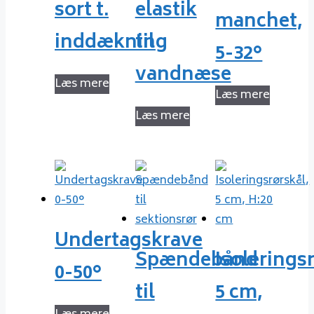
sort t.
elastik
manchet,
inddækning
til
5-32°
vandnæse
Læs mere
Læs mere
Læs mere
Undertagskrave
Spændebånd
Isolerings
0-50°
til
5 cm,